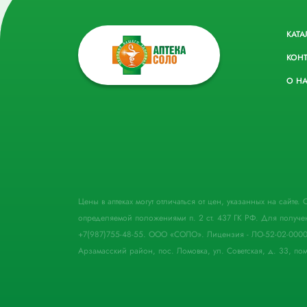
КАТА
КОН
О Н
Цены в аптеках могут отличаться от цен, указанных на сайте
определяемой положениями п. 2 ст. 437 ГК РФ. Для получе
+7(987)755-48-55. ООО «СОЛО». Лицензия - ЛО-52-02-000
Арзамасский район, пос. Ломовка, ул. Советская, д. 33, пом