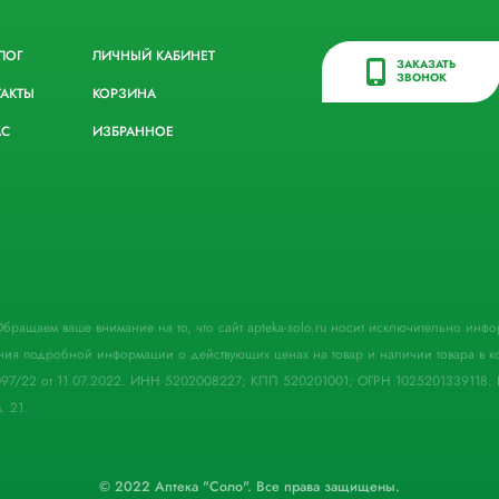
ЛОГ
ЛИЧНЫЙ КАБИНЕТ
ЗАКАЗАТЬ
ЗВОНОК
ТАКТЫ
КОРЗИНА
АС
ИЗБРАННОЕ
. Обращаем ваше внимание на то, что сайт apteka-solo.ru носит исключительно ин
ния подробной информации о действующих ценах на товар и наличии товара в кон
097/22 от 11.07.2022. ИНН 5202008227; КПП 520201001; ОГРН 1025201339118. 
. 21.
© 2022 Аптека "Соло". Все права защищены.