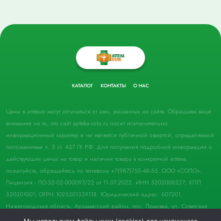
КАТАЛОГ
КОНТАКТЫ
О НАС
Цены в аптеках могут отличаться от цен, указанных на сайте. Обращаем ваше
внимание на то, что сайт apteka-solo.ru носит исключительно
информационный характер и не является публичной офертой, определяемой
положениями п. 2 ст. 437 ГК РФ. Для получения подробной информации о
действующих ценах на товар и наличии товара в конкретной аптеке,
пожалуйста, обращайтесь по телефону +7(987)755-48-55. ООО «СОЛО».
Лицензия - ЛО-52-02-000097/22 от 11.07.2022. ИНН 5202008227; КПП
520201001; ОГРН 1025201339118. Юридический адрес: 607201,
Нижегородская область, Арзамасский район, пос. Ломовка, ул. Советская,
д. 33, пом. 21.