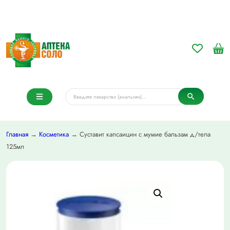
Главная
→
Косметика
→ Суставит капсаицин с мумие бальзам д/тела
125мл