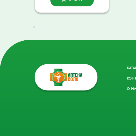
КАТА
КОН
О Н