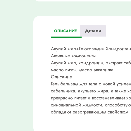
Детали
ОПИСАНИЕ
Акулий жир+Глюкозамин Хондроитин,
Активные компоненты
Акулий жир, хондроитин, экстракт са
масло пихты, масло эвкалипта.
Описание
Гель-бальзам для тела с новой усиле
сабельника, акульего жира, а также 
прекрасно питает и восстанавливает х
синовиальной жидкости, способствуют
обладают разогревающим свойством,