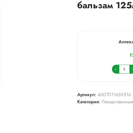
бальзам 125
Аптек
1
Колич
-
товара
Сустав
акули
Артикул:
4607011669316
жир
Категория:
Лекарственные
гель-
бальз
125мл
с
глюко