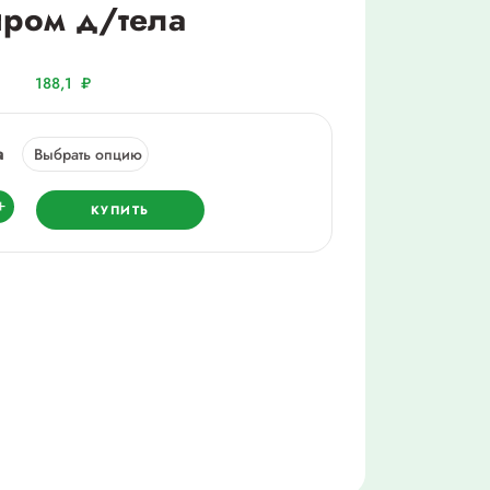
ром д/тела
188,1
₽
а
ество
+
КУПИТЬ
мед
льзам,
чим
м