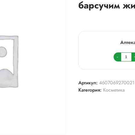
барсучим жи
Аптек
Колич
-
товара
Суста
биоба
Артикул:
4607069270021
75мл
Категория:
Косметика
с
барсу
жиро
д/
тела