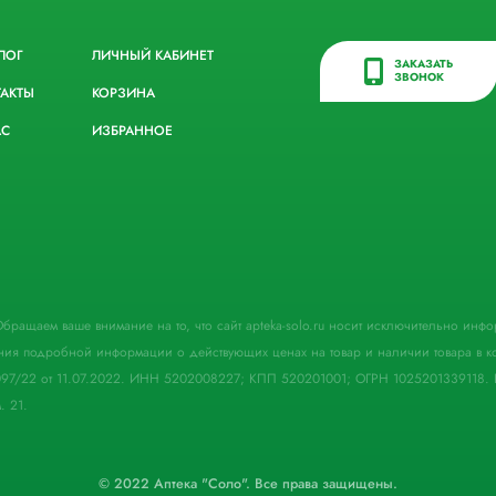
ЛОГ
ЛИЧНЫЙ КАБИНЕТ
ЗАКАЗАТЬ
ЗВОНОК
ТАКТЫ
КОРЗИНА
АС
ИЗБРАННОЕ
. Обращаем ваше внимание на то, что сайт apteka-solo.ru носит исключительно ин
ния подробной информации о действующих ценах на товар и наличии товара в кон
097/22 от 11.07.2022. ИНН 5202008227; КПП 520201001; ОГРН 1025201339118. 
. 21.
© 2022 Аптека "Соло". Все права защищены.