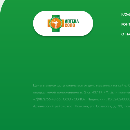
КАТА
КОН
О Н
Цены в аптеках могут отличаться от цен, указанных на сайте
определяемой положениями п. 2 ст. 437 ГК РФ. Для получе
+7(987)755-48-55. ООО «СОЛО». Лицензия - ЛО-52-02-000
Арзамасский район, пос. Ломовка, ул. Советская, д. 33, пом