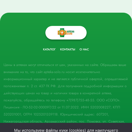
КАТАЛОГ
КОНТАКТЫ
О НАС
Цены в аптеках могут отличаться от цен, указанных на сайте. Обращаем ваше
внимание на то, что сайт apteka-solo.ru носит исключительно
информационный характер и не является публичной офертой, определяемой
положениями п. 2 ст. 437 ГК РФ. Для получения подробной информации о
действующих ценах на товар и наличии товара в конкретной аптеке,
пожалуйста, обращайтесь по телефону +7(987)755-48-55. ООО «СОЛО».
Лицензия - ЛО-52-02-000097/22 от 11.07.2022. ИНН 5202008227; КПП
520201001; ОГРН 1025201339118. Юридический адрес: 607201,
Нижегородская область, Арзамасский район, пос. Ломовка, ул. Советская,
д. 33, пом. 21.
Мы используем файлы куки (cookies) для наилучшего