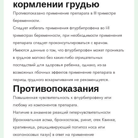
кормлении грудью
Противопоказано применение препарата в III триместре
беременности.
Следует избегать применения флурбипрофена во I-II
триместрах беременности, при необходимости применения
препарата следует проконсультироваться с врачом.
Имеются данные о том, что флурбипрофен может проникать
в грудное молоко без каких-либо отрицательных
последствий для здоровья ребенка, однако, из-за
возможных пбочных эффектов применение препарата в
период грудного вскармливания не рекомендуется.
Противопоказания
Повышенная чувствительность к флурбипрофену или
любому из компонентов препарата.
Наличие в анамнезе реакций гиперчувствительности
(бронхиальная астма, бронхоспазм, ринит, отек Квинке,
крапивница, рецидивирующий полипоз носа или
околоносовых пазух) в ответ на применение