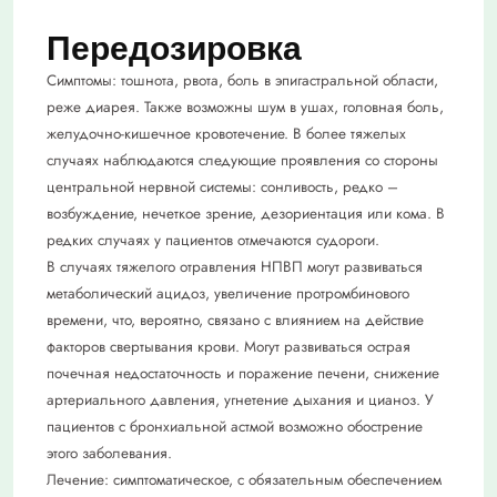
Передозировка
Симптомы: тошнота, рвота, боль в эпигастральной области,
реже диарея. Также возможны шум в ушах, головная боль,
желудочно-кишечное кровотечение. В более тяжелых
случаях наблюдаются следующие проявления со стороны
центральной нервной системы: сонливость, редко –
возбуждение, нечеткое зрение, дезориентация или кома. В
редких случаях у пациентов отмечаются судороги.
В случаях тяжелого отравления НПВП могут развиваться
метаболический ацидоз, увеличение протромбинового
времени, что, вероятно, связано с влиянием на действие
факторов свертывания крови. Могут развиваться острая
почечная недостаточность и поражение печени, снижение
артериального давления, угнетение дыхания и цианоз. У
пациентов с бронхиальной астмой возможно обострение
этого заболевания.
Лечение: симптоматическое, с обязательным обеспечением