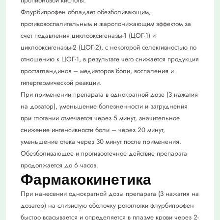
пропионовой кислоты.
Флурбипрофен обладает обезболивающим,
противовоспалительным и жаропонижающим эффектом за
счет подавления циклооксигеназы-1 (ЦОГ-1) и
циклооксигеназы-2 (ЦОГ-2), с некоторой селективностью по
отношению к ЦОГ-1, в результате чего снижается продукция
простагландинов – медиаторов боли, воспаления и
гипертермической реакции.
При применении препарата в однократной дозе (3 нажатия
на дозатор), уменьшение болезненности и затруднения
при глотании отмечается через 5 минут, значительное
снижение интенсивности боли – через 20 минут,
уменьшение отека через 30 минут после применения.
Обезболивающее и противоотечное действие препарата
продолжается до 6 часов.
Фармакокинетика
При нанесении однократной дозы препарата (3 нажатия на
дозатор) на слизистую оболочку ротоглотки флурбипрофен
быстро всасывается и определяется в плазме крови через 2-