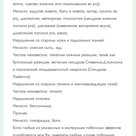
тепла, чувство жжения или покалывания во рту).
Нечасто: вздутие живота, боль в животе, запор, сухость во
рту, диспепсия, метеоризм, глоссалгия (синдром жжения
полости рта), дисгевзия (изменение восприятия вкуса),
дизестезия полости рта, рвота.
Нарушения со стороны кожи и подкожных тканей:
Нечасто: кожная сыпь, зуд.
Частота неизвестна: тяжелые кожные реакции, такие как
буллезные реакции, включая синдром Стивенса-Джонсона
и токсический эпидермальный некролиз (Синдром
Лайелла).
Нарушения со стороны печени и желчевыводящих путей:
Частота неизвестна: гепатит.
Нарушения психики:
Нечасто: бессонница.
Прочие:
Нечасто: лихорадка, боль.
Если любые из указанных в инструкции побочных эффектов
усугубляются или Вы заметили любые другие побочные