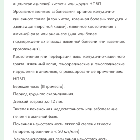
ацетилсалициловой кислоты или других НПВП.
Эрозивно-язвенные заболевания органов желудочно-
кишечного тракта (в том числе, язвенная болезнь желудка и
двенадцатиперстной кишки), язвенное кровотечение в
активной фазе или анамнезе (два или более
подтвержденных эпизода язвенной болезни или язвенного
кровотечения).
Кровотечение или перфорация язвы желудочно-кишечного
тракта, язвенный колит, геморрагические и гемопоэтические
нарушения в анамнезе, спровоцированные применением
НПВП.
Беременность (III триместр).
Период грудного скармливания.
Детский возраст до 12 лет.
Тяжелая печеночная недостаточность или заболевание
печени в активной фазе.
Почечная недостаточность тяжелой степени тяжести
(клиренс креатинина < 30 мл/мин).
Декомпенсированная сердечная недостаточность.