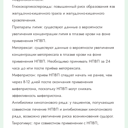
Глюкокортикостероиды: повышенный риск образования язв
желудочно-кишечного тракта и желудочно-кишечного
кровотечения.
Препараты лития: существуют данные о вероятности
увеличения концентрации лития в плазме крови на фоне
применения НПВП.
Метотрексат: существуют данные о вероятности увеличения
концентрации метотрексата в плазме крови на фоне
применения НПВП. Необходимо принимать НПВП за 24
часа до или после приёма метотрексата.
Мифепристон: прием НПВП следует начать не ранее, чем
через 8-12 дней после окончания применения
мифепристона, поскольку НПВП могут снижать
эффективность мифепристона.
Антибиотики хинолонового ряда: у пациентов, получающих
совместное лечение НПВП и антибиотиками хинолонового
ряда, возможно увеличение риска возникновения судорог.
Такролимус: при совместном применении с НПВП,