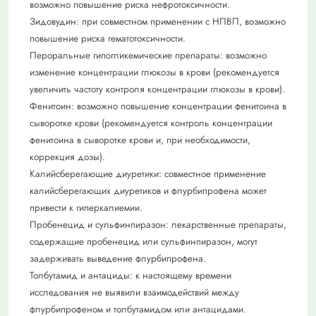
возможно повышение риска нефротоксичности.
Зидовудин: при совместном применении с НПВП, возможно
повышение риска гематотоксичности.
Пероральные гипогликемические препараты: возможно
изменение концентрации глюкозы в крови (рекомендуется
увеличить частоту контроля концентрации глюкозы в крови).
Фенитоин: возможно повышение концентрации фенитоина в
сыворотке крови (рекомендуется контроль концентрации
фенитоина в сыворотке крови и, при необходимости,
коррекция дозы).
Калийсберегающие диуретики: совместное применение
калийсберегающих диуретиков и флурбипрофена может
привести к гиперкалиемии.
Пробенецид и сульфинпиразон: лекарственные препараты,
содержащие пробенецид или сульфинпиразон, могут
задерживать выведение флурбипрофена.
Толбутамид и антациды: к настоящему времени
исследования не выявили взаимодействий между
флурбипрофеном и толбутамидом или антацидами.