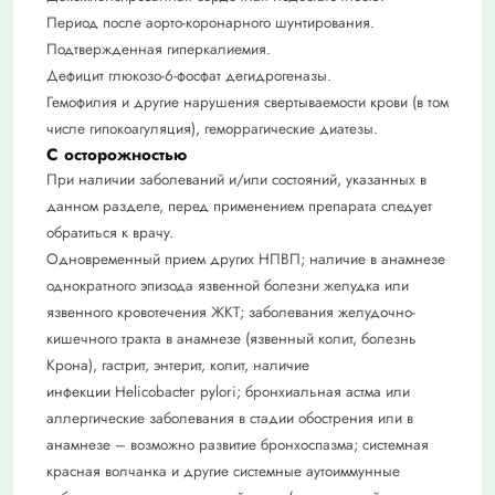
Период после аорто-коронарного шунтирования.
Подтвержденная гиперкалиемия.
Дефицит глюкозо-6-фосфат дегидрогеназы.
Гемофилия и другие нарушения свертываемости крови (в том
числе гипокоагуляция), геморрагические диатезы.
С осторожностью
При наличии заболеваний и/или состояний, указанных в
данном разделе, перед применением препарата следует
обратиться к врачу.
Одновременный прием других НПВП; наличие в анамнезе
однократного эпизода язвенной болезни желудка или
язвенного кровотечения ЖКТ; заболевания желудочно-
кишечного тракта в анамнезе (язвенный колит, болезнь
Крона), гастрит, энтерит, колит, наличие
инфекции Helicobacter pylori; бронхиальная астма или
аллергические заболевания в стадии обострения или в
анамнезе – возможно развитие бронхоспазма; системная
красная волчанка и другие системные аутоиммунные