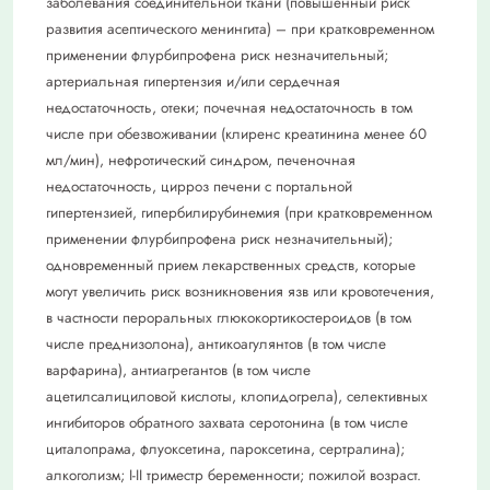
заболевания соединительной ткани (повышенный риск
развития асептического менингита) – при кратковременном
применении флурбипрофена риск незначительный;
артериальная гипертензия и/или сердечная
недостаточность, отеки; почечная недостаточность в том
числе при обезвоживании (клиренс креатинина менее 60
мл/мин), нефротический синдром, печеночная
недостаточность, цирроз печени с портальной
гипертензией, гипербилирубинемия (при кратковременном
применении флурбипрофена риск незначительный);
одновременный прием лекарственных средств, которые
могут увеличить риск возникновения язв или кровотечения,
в частности пероральных глюкокортикостероидов (в том
числе преднизолона), антикоагулянтов (в том числе
варфарина), антиагрегантов (в том числе
ацетилсалициловой кислоты, клопидогрела), селективных
ингибиторов обратного захвата серотонина (в том числе
циталопрама, флуоксетина, пароксетина, сертралина);
алкоголизм; I-II триместр беременности; пожилой возраст.