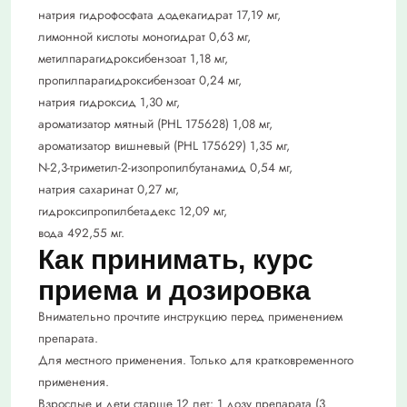
натрия гидрофосфата додекагидрат 17,19 мг,
лимонной кислоты моногидрат 0,63 мг,
метилпарагидроксибензоат 1,18 мг,
пропилпарагидроксибензоат 0,24 мг,
натрия гидроксид 1,30 мг,
ароматизатор мятный (PHL 175628) 1,08 мг,
ароматизатор вишневый (PHL 175629) 1,35 мг,
N-2,3-триметил-2-изопропилбутанамид 0,54 мг,
натрия сахаринат 0,27 мг,
гидроксипропилбетадекс 12,09 мг,
вода 492,55 мг.
Как принимать, курс
приема и дозировка
Внимательно прочтите инструкцию перед применением
препарата.
Для местного применения. Только для кратковременного
применения.
Взрослые и дети старше 12 лет: 1 дозу препарата (3