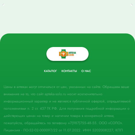
КАТАЛОГ
КОНТАКТЫ
О НАС
Цены в аптеках могут отличаться от цен, указанных на сайте. Обращаем ваше
внимание на то, что сайт apteka-solo.ru носит исключительно
информационный характер и не является публичной офертой, определяемой
положениями п. 2 ст. 437 ГК РФ. Для получения подробной информации о
действующих ценах на товар и наличии товара в конкретной аптеке,
пожалуйста, обращайтесь по телефону +7(987)755-48-55. ООО «СОЛО».
Лицензия - ЛО-52-02-000097/22 от 11.07.2022. ИНН 5202008227; КПП