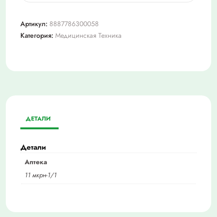
Стетоскоп
ld
Артикул:
8887786300058
special
Категория:
Медицинская Техника
56см
ДЕТАЛИ
Детали
Аптека
11 мкрн-1/1