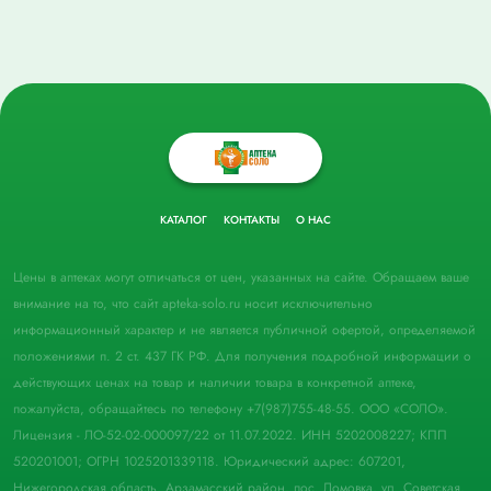
КАТАЛОГ
КОНТАКТЫ
О НАС
Цены в аптеках могут отличаться от цен, указанных на сайте. Обращаем ваше
внимание на то, что сайт apteka-solo.ru носит исключительно
информационный характер и не является публичной офертой, определяемой
положениями п. 2 ст. 437 ГК РФ. Для получения подробной информации о
действующих ценах на товар и наличии товара в конкретной аптеке,
пожалуйста, обращайтесь по телефону +7(987)755-48-55. ООО «СОЛО».
Лицензия - ЛО-52-02-000097/22 от 11.07.2022. ИНН 5202008227; КПП
520201001; ОГРН 1025201339118. Юридический адрес: 607201,
Нижегородская область, Арзамасский район, пос. Ломовка, ул. Советская,