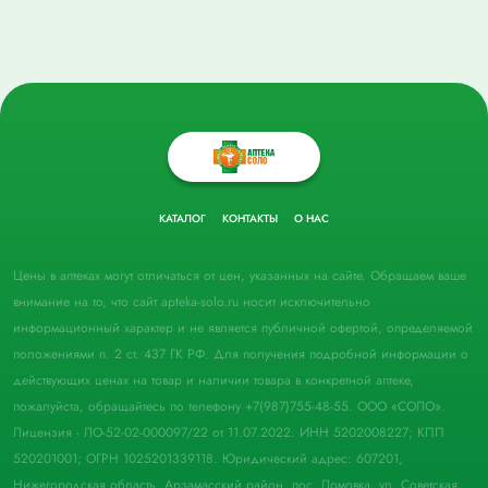
КАТАЛОГ
КОНТАКТЫ
О НАС
Цены в аптеках могут отличаться от цен, указанных на сайте. Обращаем ваше
внимание на то, что сайт apteka-solo.ru носит исключительно
информационный характер и не является публичной офертой, определяемой
положениями п. 2 ст. 437 ГК РФ. Для получения подробной информации о
действующих ценах на товар и наличии товара в конкретной аптеке,
пожалуйста, обращайтесь по телефону +7(987)755-48-55. ООО «СОЛО».
Лицензия - ЛО-52-02-000097/22 от 11.07.2022. ИНН 5202008227; КПП
520201001; ОГРН 1025201339118. Юридический адрес: 607201,
Нижегородская область, Арзамасский район, пос. Ломовка, ул. Советская,