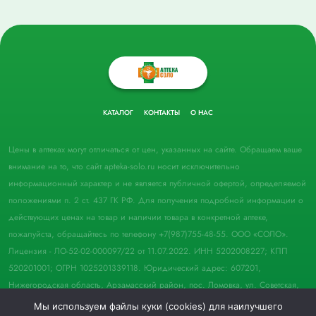
КАТАЛОГ
КОНТАКТЫ
О НАС
Цены в аптеках могут отличаться от цен, указанных на сайте. Обращаем ваше
внимание на то, что сайт apteka-solo.ru носит исключительно
информационный характер и не является публичной офертой, определяемой
положениями п. 2 ст. 437 ГК РФ. Для получения подробной информации о
действующих ценах на товар и наличии товара в конкретной аптеке,
пожалуйста, обращайтесь по телефону +7(987)755-48-55. ООО «СОЛО».
Лицензия - ЛО-52-02-000097/22 от 11.07.2022. ИНН 5202008227; КПП
520201001; ОГРН 1025201339118. Юридический адрес: 607201,
Нижегородская область, Арзамасский район, пос. Ломовка, ул. Советская,
д. 33, пом. 21.
Мы используем файлы куки (cookies) для наилучшего