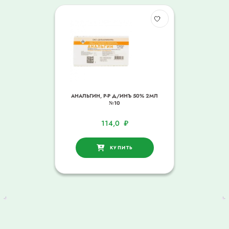
АНАЛЬГИН, Р-Р Д/ИНЪ 50% 2МЛ
№10
114,0
₽
КУПИТЬ