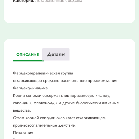
Категория:
Лекарственные средства
50г
Детали
ОПИСАНИЕ
Фармакотерапевтическая группа
отхаркивающее средство растительного происхождения
Фармакодинамика
Корни солодки содержат глицирризиновую кислоту,
сапонины, флавоноиды и другие биологически активные
вещества.
Отвар корней солодки оказывает отхаркивающее,
противовоспалительное действие.
Показания