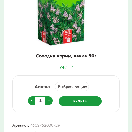
Солодка корни, пачка 50г
74,1
₽
Аптека
Количество
-
+
КУПИТЬ
товара
Солодка
корни,
Артикул:
4603762000729
пачка