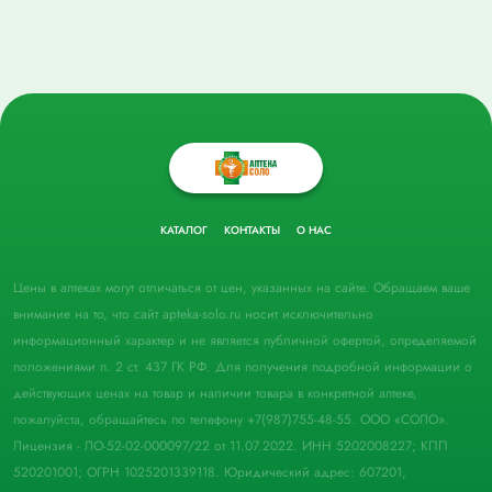
КАТАЛОГ
КОНТАКТЫ
О НАС
Цены в аптеках могут отличаться от цен, указанных на сайте. Обращаем ваше
внимание на то, что сайт apteka-solo.ru носит исключительно
информационный характер и не является публичной офертой, определяемой
положениями п. 2 ст. 437 ГК РФ. Для получения подробной информации о
действующих ценах на товар и наличии товара в конкретной аптеке,
пожалуйста, обращайтесь по телефону +7(987)755-48-55. ООО «СОЛО».
Лицензия - ЛО-52-02-000097/22 от 11.07.2022. ИНН 5202008227; КПП
520201001; ОГРН 1025201339118. Юридический адрес: 607201,