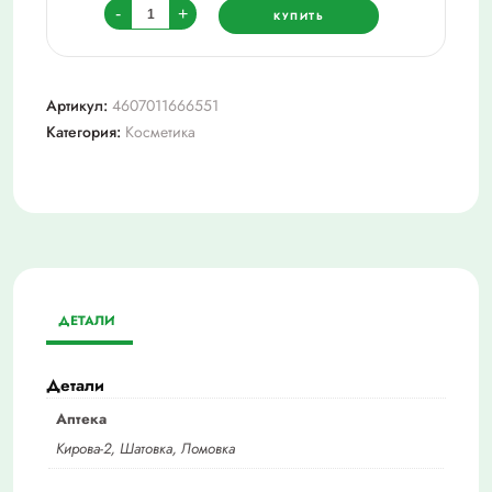
Количество
-
+
КУПИТЬ
товара
Софья
крем,
Артикул:
4607011666551
125г
Категория:
Косметика
д/
ног
охлажд.
с
экстрактом
мед.
пиявки.
ДЕТАЛИ
Детали
Аптека
Кирова-2, Шатовка, Ломовка