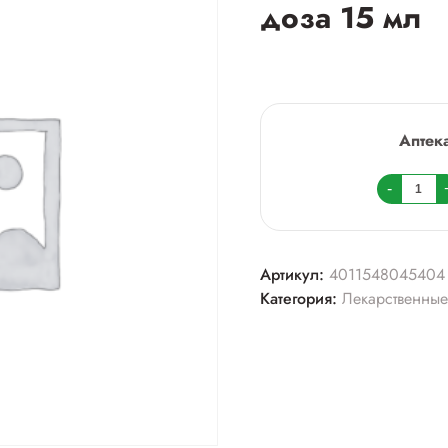
доза 15 мл
Аптек
Колич
-
товара
Снуп
спрей
Артикул:
4011548045404
назал
Категория:
Лекарственные
дозир
90
мкг/
доза
15
мл