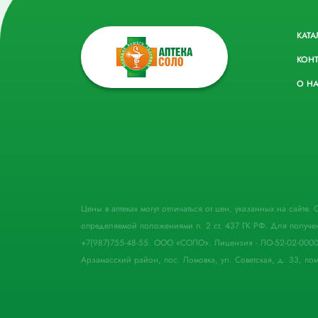
КАТА
КОН
О Н
Цены в аптеках могут отличаться от цен, указанных на сайте
определяемой положениями п. 2 ст. 437 ГК РФ. Для получе
+7(987)755-48-55. ООО «СОЛО». Лицензия - ЛО-52-02-000
Арзамасский район, пос. Ломовка, ул. Советская, д. 33, пом