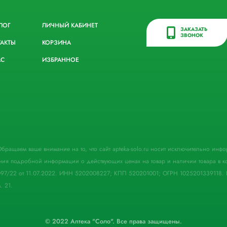
ЛОГ
ЛИЧНЫЙ КАБИНЕТ
ЗАКАЗАТЬ
ЗВОНОК
ТАКТЫ
КОРЗИНА
АС
ИЗБРАННОЕ
. Обращаем ваше внимание на то, что сайт apteka-solo.ru носит исключительно ин
ния подробной информации о действующих ценах на товар и наличии товара в кон
097/22 от 11.07.2022. ИНН 5202008227; КПП 520201001; ОГРН 1025201339118. 
. 21.
© 2022 Аптека "Соло". Все права защищены.