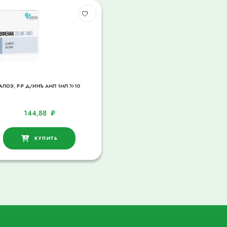
АЛОЭ, Р-Р Д/ИНЪ АМП 1МЛ №10
144,88
₽
КУПИТЬ