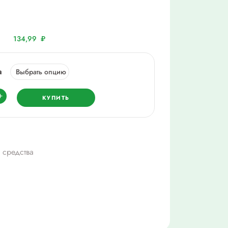
134,99
₽
а
ество
+
КУПИТЬ
 средства