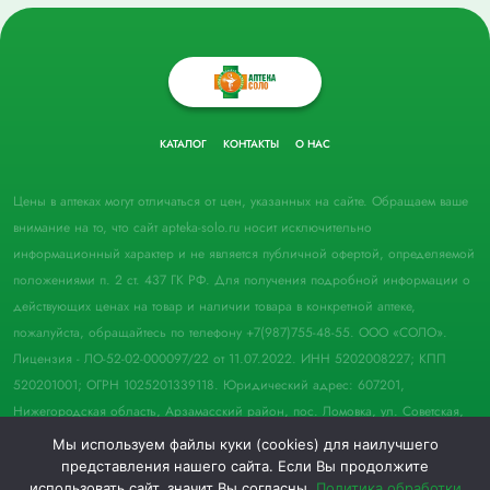
КАТАЛОГ
КОНТАКТЫ
О НАС
Цены в аптеках могут отличаться от цен, указанных на сайте. Обращаем ваше
внимание на то, что сайт apteka-solo.ru носит исключительно
информационный характер и не является публичной офертой, определяемой
положениями п. 2 ст. 437 ГК РФ. Для получения подробной информации о
действующих ценах на товар и наличии товара в конкретной аптеке,
пожалуйста, обращайтесь по телефону +7(987)755-48-55. ООО «СОЛО».
Лицензия - ЛО-52-02-000097/22 от 11.07.2022. ИНН 5202008227; КПП
520201001; ОГРН 1025201339118. Юридический адрес: 607201,
Нижегородская область, Арзамасский район, пос. Ломовка, ул. Советская,
д. 33, пом. 21.
Мы используем файлы куки (cookies) для наилучшего
представления нашего сайта. Если Вы продолжите
© 2022 Аптека "Соло". Все права защищены.
использовать сайт, значит Вы согласны.
Политика обработки