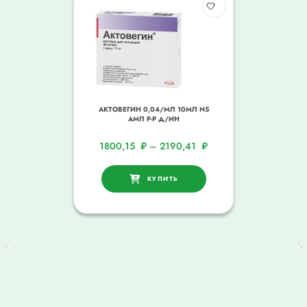
АКТОВЕГИН 0,04/МЛ 10МЛ N5
АМП Р-Р Д/ИН
1800,15
₽
–
2190,41
₽
КУПИТЬ