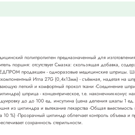
едицинский полипропилен предназначенный для изготовления
нитель поршня: отсутствует Смазка: скользящая добавка, сод
ЕДПРОМ продакшен - одноразовые медицинские шприцы. Шпр
компонентный Игла 27G (0,4х13мм) - съёмная, надетая на шп
вающую легкий и комфортный прокол ткани -Соединение шприца 
илиндра) шприца - концентрическое, т.е. наконечник-конус н
дуировку до до 100 ед. инсулина (цена деления шкалы 1 ед.
шня из цилиндра и вытекание лекарства -Общая вместимость
 10 %) -Прозрачный цилиндр облегчает контроль объема и пр
еспечивает сохранность стерильности.