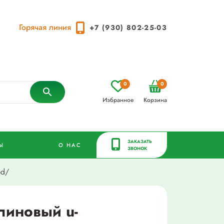
Горячая линия
+7 (930) 802-25-03
0
0
Избранное
Корзина
ЗАКАЗАТЬ
Ы
О НАС
ЗВОНОК
bd/
линовый u-