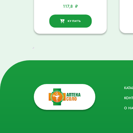
117,8
₽
КУПИТЬ
КАТА
КОН
О Н