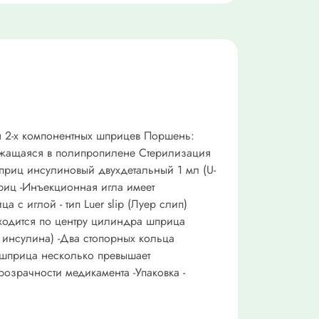
 2-х компонентных шприцев Поршень:
ержащаяся в полипропилене Стерилизация
иц инсулиновый двухдетальный 1 мл (U-
риц -Инъекционная игла имеет
с иглой - тип Luer slip (Луер слип)
аходится по центру цилиндра шприца
 инсулина) -Два стопорных кольца
 шприца несколько превышает
озрачности медикамента -Упаковка -