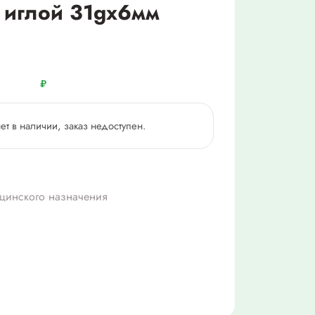
 иглой 31gх6мм
₽
нет в наличии, заказ недоступен.
цинского назначения