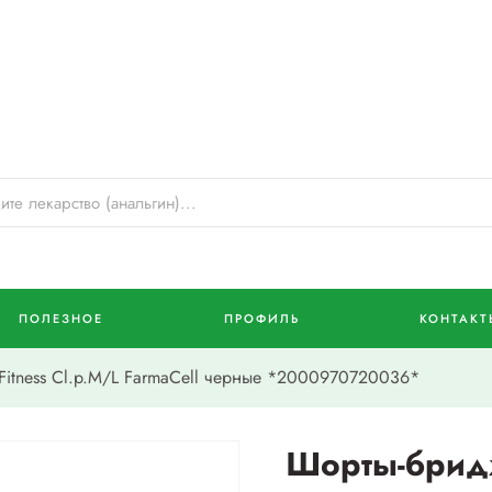
ПОЛЕЗНОЕ
ПРОФИЛЬ
КОНТАКТ
itness Cl.р.М/L FarmaCell черные *2000970720036*
Шорты-бридж