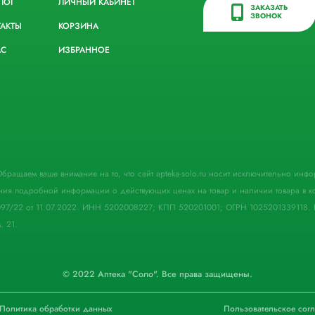
ЛОГ
ЛИЧНЫЙ КАБИНЕТ
ЗАКАЗАТЬ
ЗВОНОК
ТАКТЫ
КОРЗИНА
АС
ИЗБРАННОЕ
. Обращаем ваше внимание на то, что сайт apteka-solo.ru носит исключительно ин
ния подробной информации о действующих ценах на товар и наличии товара в кон
097/22 от 11.07.2022. ИНН 5202008227; КПП 520201001; ОГРН 1025201339118. 
. 21.
© 2022 Аптека "Соло". Все права защищены.
Политика обработки данных
Пользовательское сог