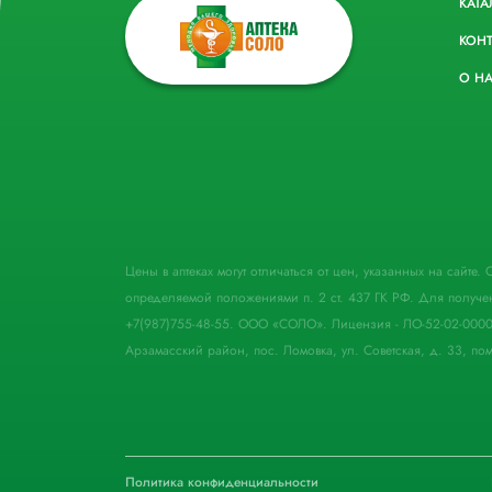
КАТА
КОН
О Н
Цены в аптеках могут отличаться от цен, указанных на сайте
определяемой положениями п. 2 ст. 437 ГК РФ. Для получе
+7(987)755-48-55. ООО «СОЛО». Лицензия - ЛО-52-02-000
Арзамасский район, пос. Ломовка, ул. Советская, д. 33, пом
Политика конфиденциальности