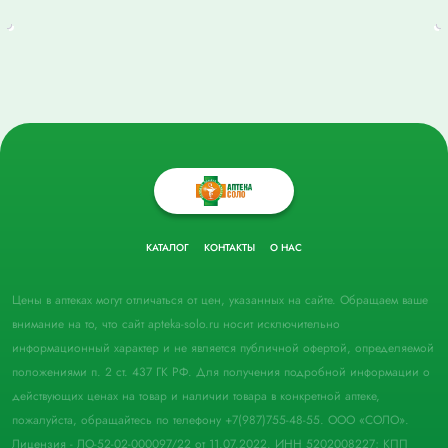
КАТАЛОГ
КОНТАКТЫ
О НАС
Цены в аптеках могут отличаться от цен, указанных на сайте. Обращаем ваше
внимание на то, что сайт apteka-solo.ru носит исключительно
информационный характер и не является публичной офертой, определяемой
положениями п. 2 ст. 437 ГК РФ. Для получения подробной информации о
действующих ценах на товар и наличии товара в конкретной аптеке,
пожалуйста, обращайтесь по телефону +7(987)755-48-55. ООО «СОЛО».
Лицензия - ЛО-52-02-000097/22 от 11.07.2022. ИНН 5202008227; КПП