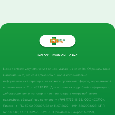
КАТАЛОГ
КОНТАКТЫ
О НАС
Цены в аптеках могут отличаться от цен, указанных на сайте. Обращаем ваше
внимание на то, что сайт apteka-solo.ru носит исключительно
информационный характер и не является публичной офертой, определяемой
положениями п. 2 ст. 437 ГК РФ. Для получения подробной информации о
действующих ценах на товар и наличии товара в конкретной аптеке,
пожалуйста, обращайтесь по телефону +7(987)755-48-55. ООО «СОЛО».
Лицензия - ЛО-52-02-000097/22 от 11.07.2022. ИНН 5202008227; КПП
520201001; ОГРН 1025201339118. Юридический адрес: 607201,