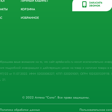
ЛОГ
ЛИЧНЫЙ КАБИНЕТ
ЗАКАЗАТЬ
ЗВОНОК
ТАКТЫ
КОРЗИНА
АС
ИЗБРАННОЕ
. Обращаем ваше внимание на то, что сайт apteka-solo.ru носит исключительно ин
ния подробной информации о действующих ценах на товар и наличии товара в кон
097/22 от 11.07.2022. ИНН 5202008227; КПП 520201001; ОГРН 1025201339118. 
. 21.
© 2022 Аптека "Соло". Все права защищены.
Политика обработки данных
Пользовательское сог