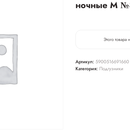
ночные М №
Этого товара 
Артикул:
5900516691660
Категория:
Подгузники