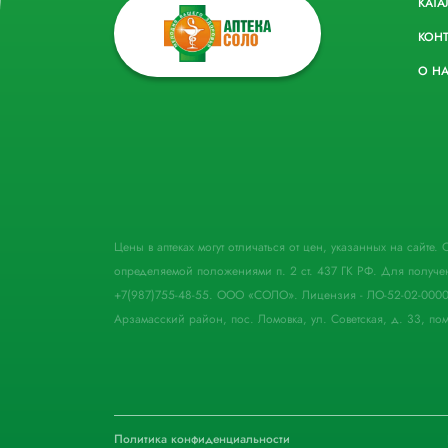
КАТА
КОН
О Н
Цены в аптеках могут отличаться от цен, указанных на сайте
определяемой положениями п. 2 ст. 437 ГК РФ. Для получе
+7(987)755-48-55. ООО «СОЛО». Лицензия - ЛО-52-02-000
Арзамасский район, пос. Ломовка, ул. Советская, д. 33, пом
Политика конфиденциальности