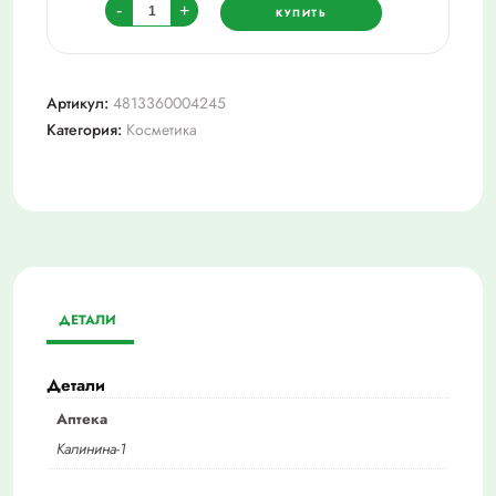
Количество
-
+
КУПИТЬ
товара
selfielab_гель-
желе
Артикул:
4813360004245
д/
Категория:
Косметика
тела
200мл
ДЕТАЛИ
Детали
Аптека
Калинина-1