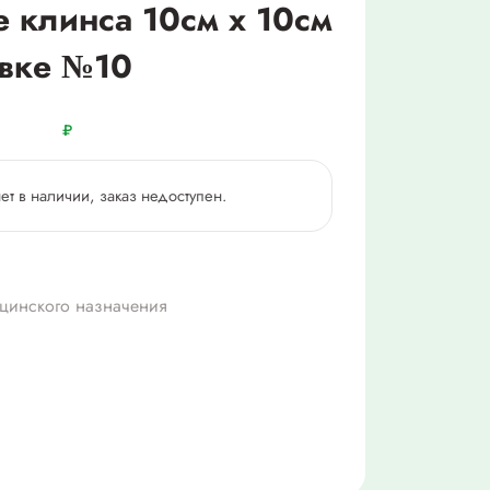
 клинса 10см х 10см
овке №10
₽
нет в наличии, заказ недоступен.
цинского назначения