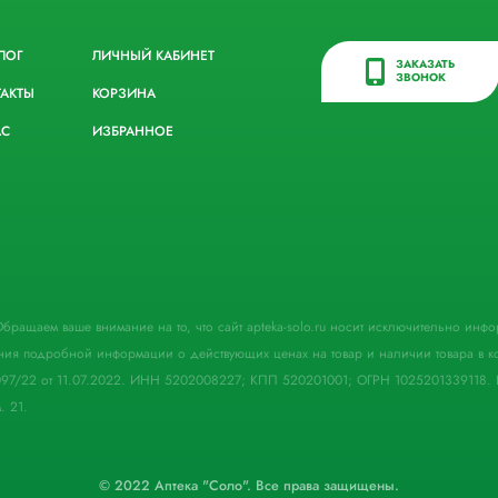
ЛОГ
ЛИЧНЫЙ КАБИНЕТ
ЗАКАЗАТЬ
ЗВОНОК
ТАКТЫ
КОРЗИНА
АС
ИЗБРАННОЕ
. Обращаем ваше внимание на то, что сайт apteka-solo.ru носит исключительно ин
ния подробной информации о действующих ценах на товар и наличии товара в кон
097/22 от 11.07.2022. ИНН 5202008227; КПП 520201001; ОГРН 1025201339118. 
. 21.
© 2022 Аптека "Соло". Все права защищены.