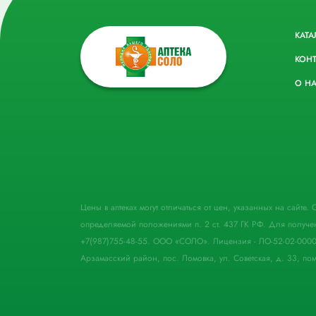
КАТА
КОН
О Н
Цены в аптеках могут отличаться от цен, указанных на сайте
определяемой положениями п. 2 ст. 437 ГК РФ. Для получе
+7(987)755-48-55. ООО «СОЛО». Лицензия - ЛО-52-02-000
Арзамасский район, пос. Ломовка, ул. Советская, д. 33, пом