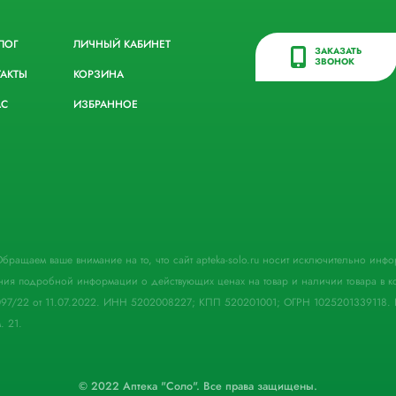
ЛОГ
ЛИЧНЫЙ КАБИНЕТ
ЗАКАЗАТЬ
ЗВОНОК
ТАКТЫ
КОРЗИНА
АС
ИЗБРАННОЕ
. Обращаем ваше внимание на то, что сайт apteka-solo.ru носит исключительно ин
ния подробной информации о действующих ценах на товар и наличии товара в кон
097/22 от 11.07.2022. ИНН 5202008227; КПП 520201001; ОГРН 1025201339118. 
. 21.
© 2022 Аптека "Соло". Все права защищены.