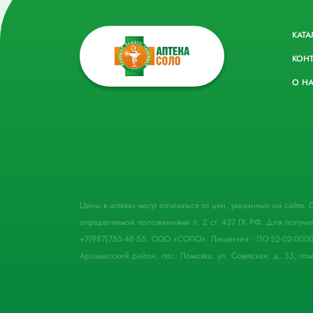
КАТА
КОН
О Н
Цены в аптеках могут отличаться от цен, указанных на сайте
определяемой положениями п. 2 ст. 437 ГК РФ. Для получе
+7(987)755-48-55. ООО «СОЛО». Лицензия - ЛО-52-02-000
Арзамасский район, пос. Ломовка, ул. Советская, д. 33, пом