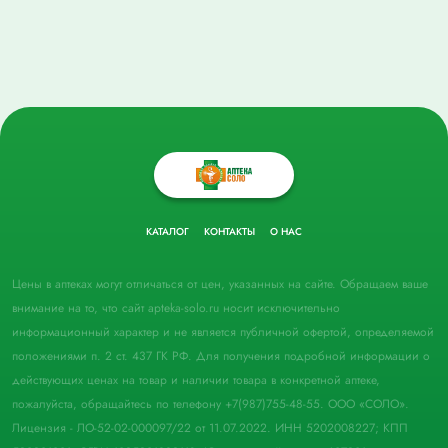
КАТАЛОГ
КОНТАКТЫ
О НАС
Цены в аптеках могут отличаться от цен, указанных на сайте. Обращаем ваше
внимание на то, что сайт apteka-solo.ru носит исключительно
информационный характер и не является публичной офертой, определяемой
положениями п. 2 ст. 437 ГК РФ. Для получения подробной информации о
действующих ценах на товар и наличии товара в конкретной аптеке,
пожалуйста, обращайтесь по телефону +7(987)755-48-55. ООО «СОЛО».
Лицензия - ЛО-52-02-000097/22 от 11.07.2022. ИНН 5202008227; КПП