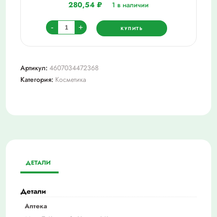
280,54
₽
1 в наличии
Количество
-
+
КУПИТЬ
товара
Рокс
зубная
Артикул:
4607034472368
паста
Категория:
Косметика
r.o.c.s
uno
calcium
(кальций)
74
гр
ДЕТАЛИ
Детали
Аптека