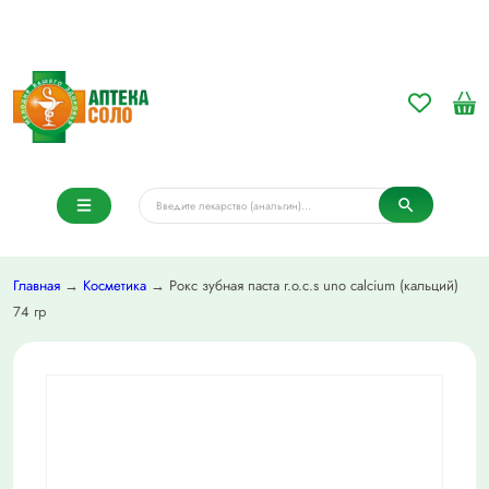
Главная
→
Косметика
→ Рокс зубная паста r.o.c.s uno calcium (кальций)
74 гр