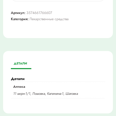
Ринза,
тбл
Артикул:
3574661766607
№10
Категория:
Лекарственные средства
ДЕТАЛИ
Детали
Аптека
11 мкрн-1/1, Ломовка, Калинина-1, Шатовка