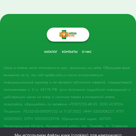
КАТАЛОГ
КОНТАКТЫ
О НАС
Цены в аптеках могут отличаться от цен, указанных на сайте. Обращаем ваше
внимание на то, что сайт apteka-solo.ru носит исключительно
информационный характер и не является публичной офертой, определяемой
положениями п. 2 ст. 437 ГК РФ. Для получения подробной информации о
действующих ценах на товар и наличии товара в конкретной аптеке,
пожалуйста, обращайтесь по телефону +7(987)755-48-55. ООО «СОЛО».
Лицензия - ЛО-52-02-000097/22 от 11.07.2022. ИНН 5202008227; КПП
520201001; ОГРН 1025201339118. Юридический адрес: 607201,
Нижегородская область, Арзамасский район, пос. Ломовка, ул. Советская,
д. 33, пом. 21.
Мы используем файлы куки (cookies) для наилучшего