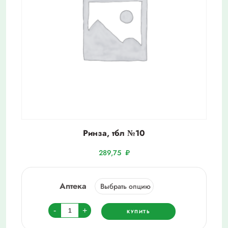
Ринза, тбл №10
289,75
₽
Аптека
Количество
-
+
КУПИТЬ
товара