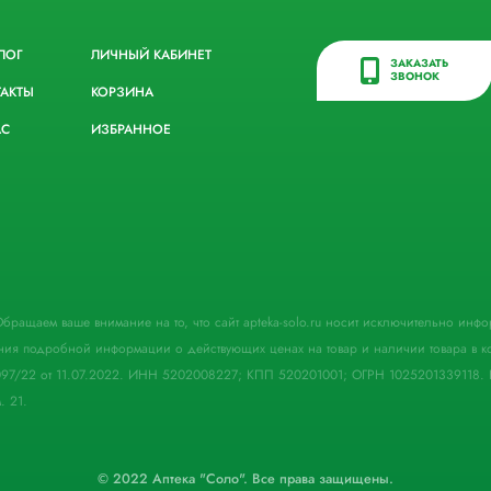
ЛОГ
ЛИЧНЫЙ КАБИНЕТ
ЗАКАЗАТЬ
ЗВОНОК
ТАКТЫ
КОРЗИНА
АС
ИЗБРАННОЕ
. Обращаем ваше внимание на то, что сайт apteka-solo.ru носит исключительно ин
ния подробной информации о действующих ценах на товар и наличии товара в кон
097/22 от 11.07.2022. ИНН 5202008227; КПП 520201001; ОГРН 1025201339118. 
. 21.
© 2022 Аптека "Соло". Все права защищены.