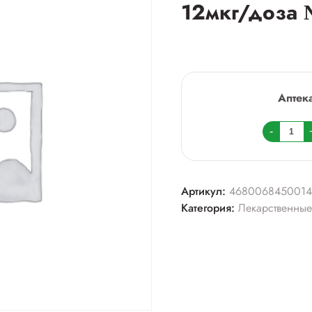
12мкг/доза
Аптек
Колич
-
товара
Респи
комби
Артикул:
4680068450014
400мк
Категория:
Лекарственные
доза
+
12мкг/
доза
№60+
№60