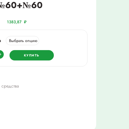
 №60+№60
1383,87
₽
а
ество
+
КУПИТЬ
форб
г/
 средства