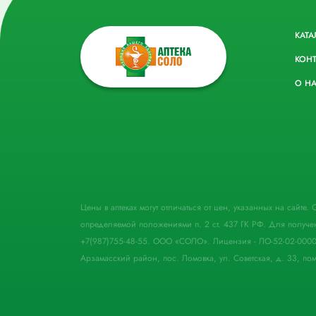
КАТА
КОН
О Н
Цены в аптеках могут отличаться от цен, указанных на сайте
определяемой положениями п. 2 ст. 437 ГК РФ. Для получе
+7(987)755-48-55. ООО «СОЛО». Лицензия - ЛО-52-02-000
Арзамасский район, пос. Ломовка, ул. Советская, д. 33, пом