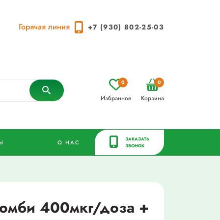
Горячая линия
+7 (930) 802-25-03
0
0
Избранное
Корзина
ЗАКАЗАТЬ
Ы
О НАС
ЗВОНОК
омби 400мкг/доза +