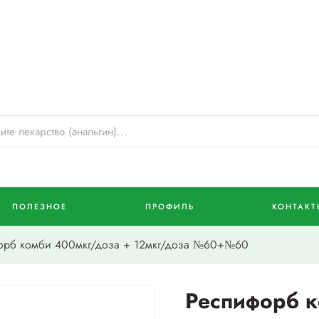
ПОЛЕЗНОЕ
ПРОФИЛЬ
КОНТАКТ
рб комби 400мкг/доза + 12мкг/доза №60+№60
Респифорб к