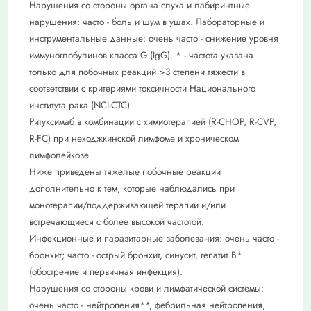
Нарушения со стороны органа слуха и лабиринтные
нарушения: часто - боль и шум в ушах. Лабораторные и
инструментальные данные: очень часто - снижение уровня
иммуноглобулинов класса G (IgG). * - частота указана
только для побочных реакций >3 степени тяжести в
соответствии с критериями токсичности Национального
института рака (NCI-CTC).
Ритуксимаб в комбинации с химиотерапией (R-CHOP, R-CVP,
R-FC) при неходжкинской лимфоме и хроническом
лимфолейкозе
Ниже приведены тяжелые побочные реакции
дополнительно к тем, которые наблюдались при
монотерапии/поддерживающей терапии и/или
встречающиеся с более высокой частотой.
Инфекционные и паразитарные заболевания: очень часто -
бронхит; часто - острый бронхит, синусит, гепатит В*
(обострение и первичная инфекция).
Нарушения со стороны крови и лимфатической системы:
очень часто - нейтропения**, фебрильная нейтропения,