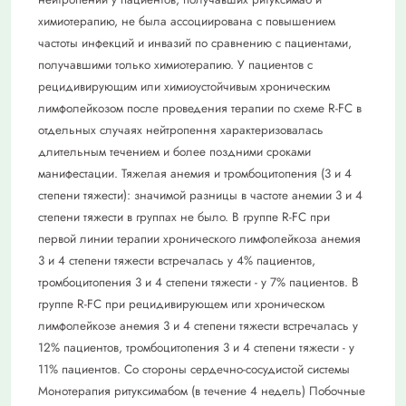
химиотерапию, не была ассоциирована с повышением
частоты инфекций и инвазий по сравнению с пациентами,
получавшими только химиотерапию. У пациентов с
рецидивирующим или химиоустойчивым хроническим
лимфолейкозом после проведения терапии по схеме R-FC в
отдельных случаях нейтропення характеризовалась
длительным течением и более поздними сроками
манифестации. Тяжелая анемия и тромбоцитопения (3 и 4
степени тяжести): значимой разницы в частоте анемии 3 и 4
степени тяжести в группах не было. В группе R-FC при
первой линии терапии хронического лимфолейкоза анемия
3 и 4 степени тяжести встречалась у 4% пациентов,
тромбоцитопения 3 и 4 степени тяжести - у 7% пациентов. В
группе R-FC при рецидивирующем или хроническом
лимфолейкозе анемия 3 и 4 степени тяжести встречалась у
12% пациентов, тромбоцитопения 3 и 4 степени тяжести - у
11% пациентов. Со стороны сердечно-сосудистой системы
Монотерапия ритуксимабом (в течение 4 недель) Побочные