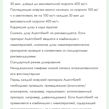
30 мин, доводя до максимальной скорости 400 мг/ч.
Последующие инфузии можно начинать со скорости 100 мг/
ч и увеличивать ее на 100 мг/ч каждые 30 мин до
максимальной скорости 400 мг/ч.
Коррекция дозы в ходе терапии
Снижать дозу Ацеллбии® не рекомендуется. Если
препарат Ацеллбия® вводится в комбинации с
химиотерапией, снижение дозы химиотерапевтических
препаратов проводят в соответствии со стандартными
рекомендациями.
Стандартный режим дозирования
Неходжкинская лимфома низкой степени злокачественности
или фолликулярная
Перед каждой инфузией препарата Ацеллбия®
необходимо проводить премедикацию (анальгетик/
антипиретик, например, парацетамол; антигистаминный
препарат, например, дифенгидрамин). Если Ацеллбия® не
применяется в комбинации с химиотерапией, содержащей
глюкокортикостероиды, то в состав премедикации также