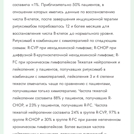
составила <1%. Приблизительно 50% пациентов, в
отношении которых имелись данные по восстановлению
числа В-клеток, после завершения индукционной терапии
ритуксимабом потребовалось 12 и более месяцев для
восстановления числа В-клеток до нормального уровня.
Ритуксимаб в комбинации с химиотерапией по следующим
схемам: R-CVP при иеходжкинской лимфоме; R-CHOP при
диффузной В-крупноклеточной неходжкинской лимфоме; R-
FC при хроническом лимфолейкозе Тяжелая нейтропения и
лейкопения: у пациентов, получавших ритуксимаб в
комбинации с химиотерапией, лейкопения 3 и 4 степени
тяжести отмечались чаще по сравнению с пациентами,
получавшими только химиотерапию. Частота тяжелой
лейкопении составила 88% у пациентов, получавших R-
CHOP, и 23% у пациентов, получавших R-FC. Частота
тяжелой нейтропении составила 24% в группе R-CVP, 97% в
группе R-CHOP и 30% в группе R-FC при ранее нелеченном
хроническом лимфолейкозе. Более высокая частота
нейтропении у пациентов, получавших ритуксимаб и