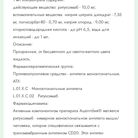
действующее вещество: ритуксимаб - 10,0 мг;
вспомогательные вещества: натрия цитрата дигидрат - 7,35
мг, полисорбат-80 - 0,70 мг, натрия хлорид - 9,00 мг,
хлористоводородная кислота - до рН 6,5, вода для
инъекций - до 1 мл.
Описание:
Прозрачная, от бесцветного до светло-желтого цвета
жидкость.
Фармакотерапевтическая группа:
Противоопухолевое средство - антитела моноклональные.
АТХ:
L.01.X.C Моноклональные антитела
L.01.X.C.02 Ритуксимаб
Фармакодинамика:
Активным компонентном препарата Ацеллбия® является
ритуксимаб - химерное моноклональное антитело мыши/
человека, которое специфически связывается с
трансмембранным антигеном CD20. Этот антиген