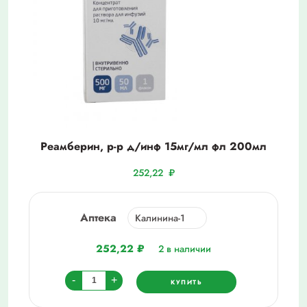
Реамберин, р-р д/инф 15мг/мл фл 200мл
252,22
₽
Аптека
252,22
₽
2 в наличии
Количество
-
+
КУПИТЬ
товара