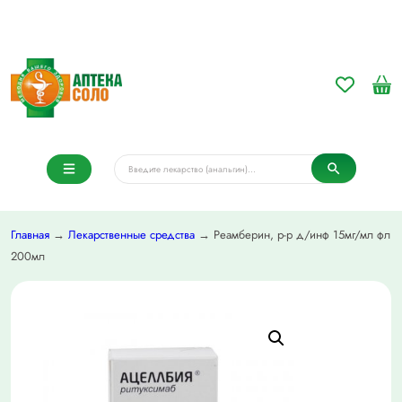
Главная
→
Лекарственные средства
→ Реамберин, р-р д/инф 15мг/мл фл
200мл