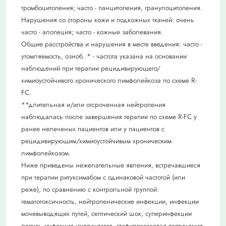
тромбоцитопения; часто - панцитопения, гранулоцитопения.
Нарушения со стороны кожи и подкожных тканей: очень
часто - алопеция; часто - кожные заболевания.
Общие расстройства и нарушения в месте введения: часто -
утомляемость, озноб. * - частота указана на основании
наблюдений при терапии рецидивирующего/
химиоустойчивого хронического лимфолейкоза по схеме R-
FC.
**длительная и/или отсроченная нейтропения
наблюдалась после завершения терапии по схеме R-FC у
ранее нелеченых пациентов или у пациентов с
рецидивирующим/химиоустойчивым хроническим
лимфолейкозом.
Ниже приведены нежелательные явления, встречавшиеся
при терапии ритуксимабом с одинаковой частотой (или
реже), по сравнению с контрольной группой:
гематотоксичность, нейтропенические инфекции, инфекции
мочевыводящих путей, септический шок, суперинфекции
легких, инфекция имплантатов, стафилококковая септицемия,