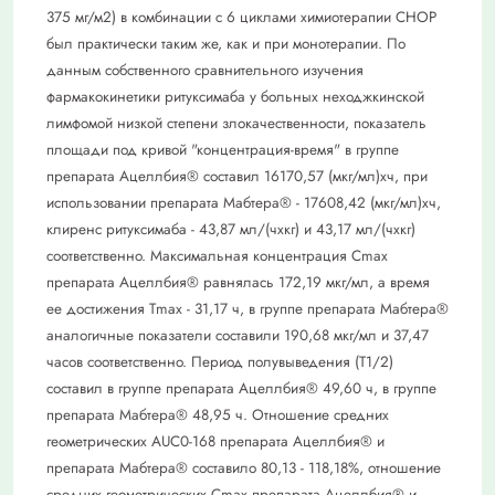
375 мг/м2) в комбинации с 6 циклами химиотерапии CHOP
был практически таким же, как и при монотерапии. По
данным собственного сравнительного изучения
фармакокинетики ритуксимаба у больных неходжкинской
лимфомой низкой степени злокачественности, показатель
площади под кривой "концентрация-время" в группе
препарата Ацеллбия® составил 16170,57 (мкг/мл)хч, при
использовании препарата Мабтера® - 17608,42 (мкг/мл)хч,
клиренс ритуксимаба - 43,87 мл/(чхкг) и 43,17 мл/(чхкг)
соответственно. Максимальная концентрация Сmах
препарата Ацеллбия® равнялась 172,19 мкг/мл, а время
ее достижения Тmах - 31,17 ч, в группе препарата Мабтера®
аналогичные показатели составили 190,68 мкг/мл и 37,47
часов соответственно. Период полувыведения (Т1/2)
составил в группе препарата Ацеллбия® 49,60 ч, в группе
препарата Мабтера® 48,95 ч. Отношение средних
геометрических AUC0-168 препарата Ацеллбия® и
препарата Мабтера® составило 80,13 - 118,18%, отношение
средних геометрических Сmах препарата Ацеллбия® и