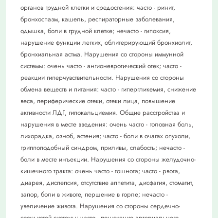
органов грудной клетки и средостения: часто - ринит,
бронхоспазм, кашель, респираторные заболевания,
одышка, боли в грудной клетке; нечасто - гипоксия,
нарушение функции легких, облитерирующий бронхиолит,
бронхиальная астма. Нарушения со стороны иммунной
системы: очень часто - ангионевротический отек; часто -
реакции гиперчувствительности. Нарушения со стороны
обмена веществ и питания: часто - гипергликемия, снижение
веса, периферические отеки, отеки лица, повышение
активности ЛДГ, гипокальциемия. Общие расстройства и
нарушения в месте введения: очень часто - головная боль,
лихорадка, озноб, астения; часто - боли в очагах опухоли,
гриппоподобный синдром, приливы, слабость; нечасто -
боли в месте инъекции. Нарушения со стороны желудочно-
кишечного тракта: очень часто - тошнота; часто - рвота,
диарея, диспепсия, отсутствие аппетита, дисфагия, стоматит,
запор, боли в животе, першение в горле; нечасто -
увеличение живота. Нарушения со стороны сердечно-
сосудистой системы: часто - понижение артериального