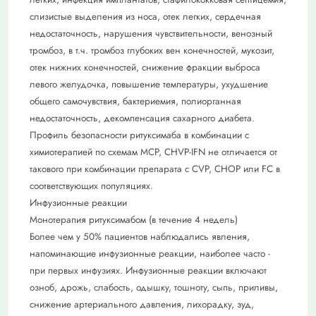
слизистые выделения из носа, отек легких, сердечная
недостаточность, нарушения чувствительности, венозный
тромбоз, в т.ч. тромбоз глубоких вен конечностей, мукозит,
отек нижних конечностей, снижение фракции выброса
левого желудочка, повышение температуры, ухудшение
общего самочувствия, бактериемия, полиорганная
недостаточность, декомпенсация сахарного диабета.
Профиль безопасности ритуксимаба в комбинации с
химиотерапией по схемам МСР, CHVP-IFN не отличается от
такового при комбинации препарата с CVP, CHOP или FC в
соответствующих популяциях.
Инфузионные реакции
Монотерапия ритуксимабом (в течение 4 недель)
Более чем у 50% пациентов наблюдались явления,
напоминающие инфузионные реакции, наиболее часто -
при первых инфузиях. Инфузионные реакции включают
озноб, дрожь, слабость, одышку, тошноту, сыпь, приливы,
снижение артериального давления, лихорадку, зуд,