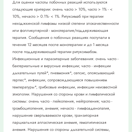
Для оценки частоты побочных реакций используются
следующие критерии: очень часто > 10%, часто > 1% - <
10%, нечасто > 0.1%- < 1%. Ритуксимаб при терапии
неходжкинской лимфомы низкой степени злокачественности
или фолликулярной - монотерапия/поддерживающая
терапия. Сообщения о побочных реакциях поступали в
течение 12 месяцев после монотерапии и до 1 месяца
после поддерживающей терапии ритуксимабом.
Инфекционные и паразитарные заболевания: очень часто -
бактериальные и вирусные инфекции; часто - инфекции
дыхательных путей*, пневмония*, сепсис, опоясывающий
герпес*, инфекции, сопровождающиеся повышением
температуры*, грибковые инфекции, инфекции неизвестной
этиологии. Нарушения со стороны крови и лимфатической
системы: очень часто - лейкопения, нейтропения; часто -
тромбоцитопения, анемия; нечасто - лимфоаденопатия,
нарушение свертываемости крови, транзиторная
парциальная апластическая анемия, гемолитическая
анемия. Нарушения со стороны дыхательной системы,