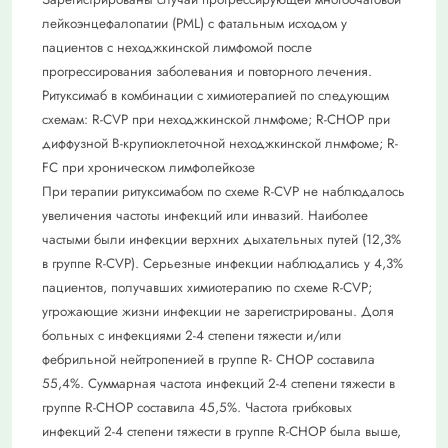
лейкоэнцефалопатии (PML) с фатальным исходом у
пациентов с неходжкинской лимфомой после
прогрессирования заболевания и повторного лечения.
Ритуксимаб в комбинации с химиотерапией по следующим
схемам: R-CVP при неходжкинской лнмфоме; R-CHOP при
диффузной В-крупиоклеточной неходжкинской лнмфоме; R-
FC при хроническом лимфолейкозе
При терапии ритуксимабом по схеме R-CVP не наблюдалось
увеличения частоты инфекций или инвазий. Наиболее
частыми были инфекции верхних дыхательных путей (12,3%
в группе R-CVP). Серьезные инфекции наблюдались у 4,3%
пациентов, получавших химиотерапию по схеме R-CVP;
угрожающие жизни инфекции не зарегистрированы. Доля
больных с инфекциями 2-4 степени тяжести и/или
фебрильной нейтропенией в группе R- СНОР составила
55,4%. Суммарная частота инфекций 2-4 степени тяжести в
группе R-CHOP составила 45,5%. Частота грибковых
инфекций 2-4 степени тяжести в группе R-CHOP была выше,