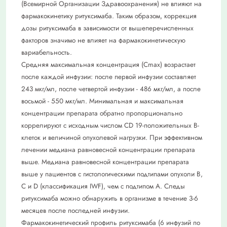
(Всемирной Организации Здравоохранения) не влияют на
фармакокинетику ритуксимаба. Таким образом, коррекция
дозы ритуксимаба в зависимости от вышеперечисленных
факторов значимо не влияет на фармакокинетическую
вариабельность.
Средняя максимальная концентрация (Сmах) возрастает
после каждой инфузии: после первой инфузии составляет
243 мкг/мл, после четвертой инфузии - 486 мкг/мл, а после
восьмой - 550 мкг/мл. Минимальная и максимальная
концентрации препарата обратно пропорционально
коррелируют с исходным числом CD 19-положительных В-
клеток и величиной опухолевой нагрузки. При эффективном
лечении медиана равновесной концентрации препарата
выше. Медиана равновесной концентрации препарата
выше у пациентов с гистологическими подтипами опухоли В,
С и D (классификация IWF), чем с подтипом А. Следы
ритуксимаба можно обнаружить в организме в течение 3-6
месяцев после последней инфузии.
Фармакокинетический профиль ритуксимаба (6 инфузий по