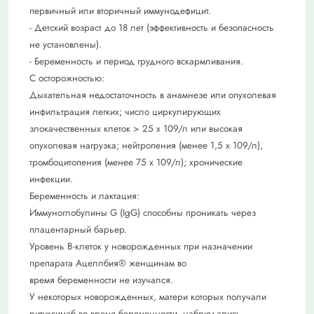
первичный или вторичный иммунодефицит.
- Детский возраст до 18 лет (эффективность и безопасность
не установлены).
- Беременность и период грудного вскармливания.
С осторожностью:
Дыхательная недостаточность в анамнезе или опухолевая
инфильтрация легких; число циркулирующих
злокачественных клеток > 25 х 109/л или высокая
опухолевая нагрузка; нейтропения (менее 1,5 х 109/л),
тромбоцитопения (менее 75 х 109/л); хронические
инфекции.
Беременность и лактация:
Иммуноглобулины G (IgG) способны проникать через
плацентарный барьер.
Уровень В-клеток у новорожденных при назначении
препарата Ацеллбия® женщинам во
время беременности не изучался.
У некоторых новорожденных, матери которых получали
ритуксимаб во время беременности, наблюдались