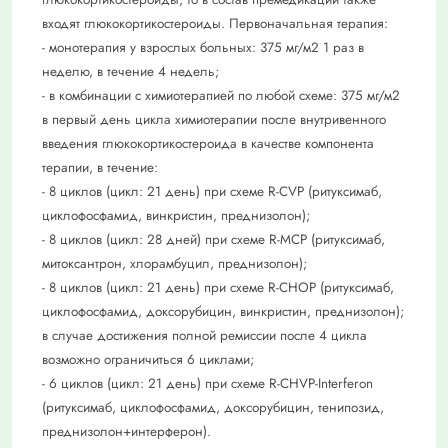
входят глюкокортикостероиды. Первоначальная терапия:
- монотерапия у взрослых больных: 375 мг/м2 1 раз в
неделю, в течение 4 недель;
- в комбинации с химиотерапией по любой схеме: 375 мг/м2
в первый день цикла химиотерапии после внутривенного
введения глюкокортикостероида в качестве компонента
терапии, в течение:
- 8 циклов (цикл: 21 день) при схеме R-CVP (ритуксимаб,
циклофосфамид, винкристин, преднизолон);
- 8 циклов (цикл: 28 дней) при схеме R-MCP (ритуксимаб,
митоксантрон, хлорамбуцил, преднизолон);
- 8 циклов (цикл: 21 день) при схеме R-CHOP (ритуксимаб,
циклофосфамид, доксорубицин, винкристин, преднизолон);
в случае достижения полной ремиссии после 4 цикла
возможно ограничиться 6 циклами;
- 6 циклов (цикл: 21 день) при схеме R-CHVP-Interferon
(ритуксимаб, циклофосфамид, доксорубицин, тенипозид,
преднизолон+интерферон).