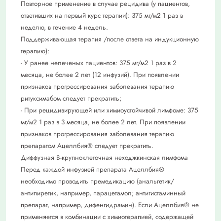
Повторное применение в случае рецидива (у пациентов,
ответивших на первый курс терапии): 375 мг/м2 1 раз в
неделю, в течение 4 недель.
Поддерживающая терапия /после ответа на индукционную
терапию):
- У ранее нелеченых пациентов: 375 мг/м2 1 раз в 2
месяца, не более 2 лет (12 инфузий). При появлении
признаков прогрессирования заболевания терапию
ритуксимабом следует прекратить;
- При рецидивирующей или химиоустойчивой лимфоме: 375
мг/м2 1 раз в 3 месяца, не более 2 лет. При появлении
признаков прогрессирования заболевания терапию
препаратом Ацеллбия® следует прекратить.
Диффузная В-крупноклеточная неходжкинская лимфома
Перед каждой инфузией препарата Ацеллбия®
необходимо проводить премедикацию (анальгетик/
антипиретик, например, парацетамол; антигистаминный
препарат, например, дифенгидрамин). Если Ацеллбия® не
применяется в комбинации с химиотерапией, содержащей