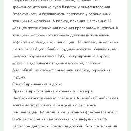
временное истощение пула В-клеток и лимфоцитопения.
Эффективность и безопасность препарата у беременных
женщин не доказана. В период лечения и в течение 12
месяцев после окончания лечения препаратом Ацеллбия®
женщины детородного возраста должны использовать
эффективные методы контрацепции. Неизвестно, выделяется
ли препарат Ацеллбия® с грудным молоком. Учитывая, что
иммуноглобулины класса IgG, циркулирующие в крови
матери, выделяются с грудным молоком, препарат
Ацеллбия® не следует применять в период кормления
грудью.
Способ применения и дозы:
Правила приготовления и хранения раствора
Необходимое количество препарата Ацеллбия® набирают в
асептических условиях и разводят до расчетной
концентрации (1-4 мг/мл) в инфузионном флаконе (пакете) с
0,9% раствором натрия хлорида для инфузий или 5%
раствором декстрозы (растворы должны быть стерильными