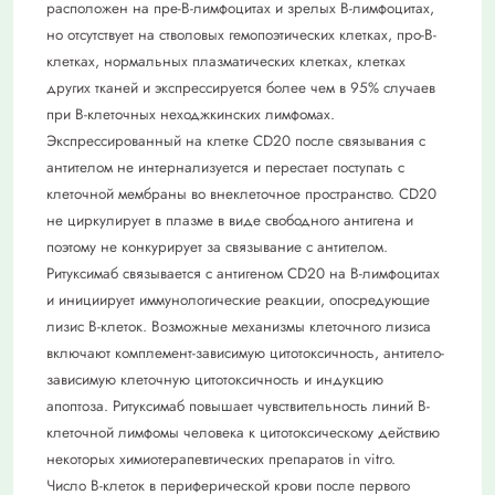
расположен на пре-В-лимфоцитах и зрелых В-лимфоцитах,
но отсутствует на стволовых гемопоэтических клетках, про-В-
клетках, нормальных плазматических клетках, клетках
других тканей и экспрессируется более чем в 95% случаев
при В-клеточных неходжкинских лимфомах.
Экспрессированный на клетке CD20 после связывания с
антителом не интернализуется и перестает поступать с
клеточной мембраны во внеклеточное пространство. CD20
не циркулирует в плазме в виде свободного антигена и
поэтому не конкурирует за связывание с антителом.
Ритуксимаб связывается с антигеном CD20 на В-лимфоцитах
и инициирует иммунологические реакции, опосредующие
лизис В-клеток. Возможные механизмы клеточного лизиса
включают комплемент-зависимую цитотоксичность, антитело-
зависимую клеточную цитотоксичность и индукцию
апоптоза. Ритуксимаб повышает чувствительность линий В-
клеточной лимфомы человека к цитотоксическому действию
некоторых химиотерапевтических препаратов in vitro.
Число В-клеток в периферической крови после первого