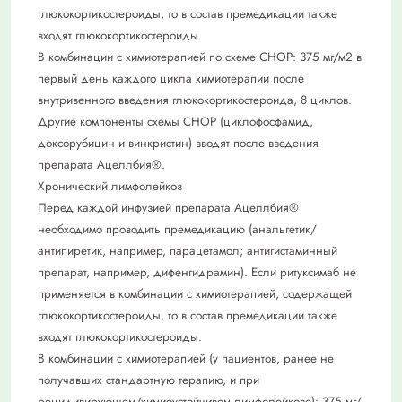
глюкокортикостероиды, то в состав премедикации также
входят глюкокортикостероиды.
В комбинации с химиотерапией по схеме CHOP: 375 мг/м2 в
первый день каждого цикла химиотерапии после
внутривенного введения глюкокортикостероида, 8 циклов.
Другие компоненты схемы CHOP (циклофосфамид,
доксорубицин и винкристин) вводят после введения
препарата Ацеллбия®.
Хронический лимфолейкоз
Перед каждой инфузией препарата Ацеллбия®
необходимо проводить премедикацию (анальгетик/
антипиретик, например, парацетамол; антигистаминный
препарат, например, дифенгидрамин). Если ритуксимаб не
применяется в комбинации с химиотерапией, содержащей
глюкокортикостероиды, то в состав премедикации также
входят глюкокортикостероиды.
В комбинации с химиотерапией (у пациентов, ранее не
получавших стандартную терапию, и при
рецидивирующем/химиоустойчивом лимфолейкозе): 375 мг/