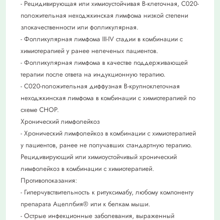
- Рецидивирующая или химиоустойчивая В-клеточная, С020-
положительная неходжкинская лимфома низкой степени
злокачественности или фолликулярная.
- Фолликулярная лимфома III-IV стадии в комбинации с
химиотерапией у ранее нелеченых пациентов.
- Фолликулярная лимфома в качестве поддерживающей
терапии после ответа на индукционную терапию.
- С020-положительная диффузная В-крупноклеточная
неходжкинская лимфома в комбинации с химиотерапией по
схеме CHOP.
Хронический лимфолейкоз
- Хронический лимфолейкоз в комбинации с химиотерапией
у пациентов, ранее не получавших стандартную терапию.
Рецидивирующий или химиоустойчивый хронический
лимфолейкоз в комбинации с химиотерапией.
Противопоказания:
- Гиперчувствительность к ритуксимабу, любому компоненту
препарата Ацеллбия® или к белкам мыши.
- Острые инфекционные заболевания, выраженный