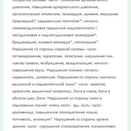
давления, повышение артериального давления,
ортостатическая гипотензия, тахикардия, аритмия, мерцание
предсердий*, кардиальная патология*; нечасто -
левожелудочковая сердечная недостаточность*,
желудочковая и наджелудочковая тахикардия*,
брадикардия, ишемия миокарда*, стенокардия*.
Нарушения со стороны нервной системы: часто -
головокружение, парестезии, гипестезии, нарушение сна,
чувство тревоги, возбуждение, вазодилатация; нечасто -
извращение вкуса. Нарушения психики: нечасто -
нервозность, депрессия. Нарушения со стороны скелетно-
мышечной и соединительной ткани": часто - миалгия,
артралгия, мышечный гипертонус, боли в спине, боли в
области шеи, боли. Нарушения со стороны кожи и
подкоэюных тканей: очень часто - зуд, сыпь; часто -
крапивница, повышенное потоотделение ночью,
потливость, алопеция*. Нарушения со стороны органа
зрения: часто - нарушения слезоотделения, конъюнктивит.