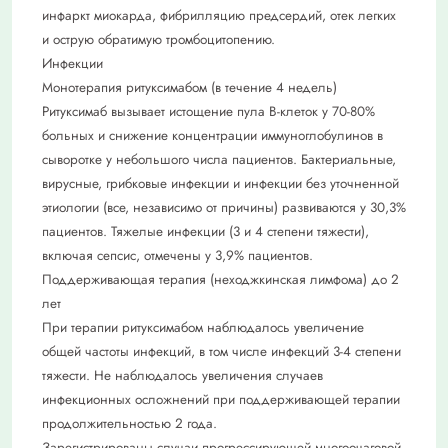
инфаркт миокарда, фибрилляцию предсердий, отек легких
и острую обратимую тромбоцитопению.
Инфекции
Монотерапия ритуксимабом (в течение 4 недель)
Ритуксимаб вызывает истощение пула В-клеток у 70-80%
больных и снижение концентрации иммуноглобулинов в
сыворотке у небольшого числа пациентов. Бактериальные,
вирусные, грибковые инфекции и инфекции без уточненной
этиологии (все, независимо от причины) развиваются у 30,3%
пациентов. Тяжелые инфекции (3 и 4 степени тяжести),
включая сепсис, отмечены у 3,9% пациентов.
Поддерживающая терапия (неходжкинская лимфома) до 2
лет
При терапии ритуксимабом наблюдалось увеличение
общей частоты инфекций, в том числе инфекций 3-4 степени
тяжести. Не наблюдалось увеличения случаев
инфекционных осложнений при поддерживающей терапии
продолжительностью 2 года.
Зарегистрированы случаи прогрессирующей многоочаговой