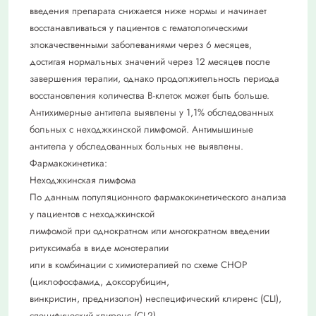
введения препарата снижается ниже нормы и начинает
восстанавливаться у пациентов с гематологическими
злокачественными заболеваниями через 6 месяцев,
достигая нормальных значений через 12 месяцев после
завершения терапии, однако продолжительность периода
восстановления количества В-клеток может быть больше.
Антихимерные антитела выявлены у 1,1% обследованных
больных с неходжкинской лимфомой. Антимышиные
антитела у обследованных больных не выявлены.
Фармакокинетика:
Неходжкинская лимфома
По данным популяционного фармакокинетического анализа
у пациентов с неходжкинской
лимфомой при однократном или многократном введении
ритуксимаба в виде монотерапии
или в комбинации с химиотерапией по схеме CHOP
(циклофосфамид, доксорубицин,
винкристин, преднизолон) неспецифический клиренс (CLI),
специфический клиренс (CL2)