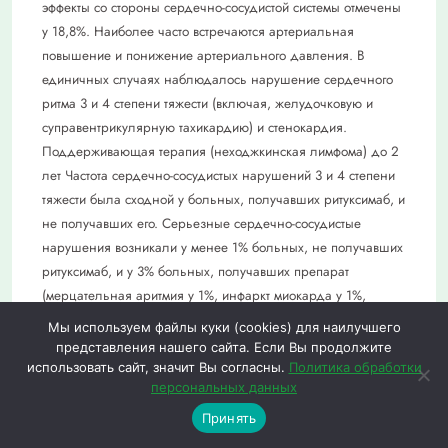
эффекты со стороны сердечно-сосудистой системы отмечены
у 18,8%. Наиболее часто встречаются артериальная
повышение и понижение артериального давления. В
единичных случаях наблюдалось нарушение сердечного
ритма 3 и 4 степени тяжести (включая, желудочковую и
суправентрикулярную тахикардию) и стенокардия.
Поддерживающая терапия (неходжкинская лимфома) до 2
лет Частота сердечно-сосудистых нарушений 3 и 4 степени
тяжести была сходной у больных, получавших ритуксимаб, и
не получавших его. Серьезные сердечно-сосудистые
нарушения возникали у менее 1% больных, не получавших
ритуксимаб, и у 3% больных, получавших препарат
(мерцательная аритмия у 1%, инфаркт миокарда у 1%,
левожелудочковая недостаточность у <1%, ишемия
Мы используем файлы куки (cookies) для наилучшего
миокарда у <1%). Ритуксимаб в комбинации с химиотерапией
представления нашего сайта. Если Вы продолжите
по следующим схемам: R-CVP при неходжкипской лимфоме;
использовать сайт, значит Вы согласны.
Политика обработки
персональных данных
R-CHOP при диффузной В-крупноклеточной пеходжкинской
0
0
лимфоме; R-FC при хроническом лимфолейкозе Частота
Принять
Меню
Каталог
Избранное
Корзина
нарушений сердечного ритма 3 и 4 степени тяжести,