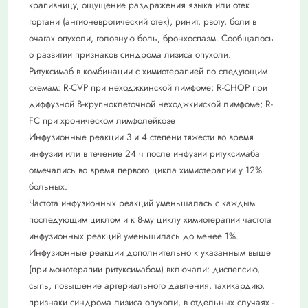
крапивницу, ощущение раздражения языка или отек
гортани (ангионевротический отек), ринит, рвоту, боли в
очагах опухоли, головную боль, бронхоспазм. Сообщалось
о развитии признаков синдрома лизиса опухоли.
Ритуксимаб в комбинации с химиотерапией по следующим
схемам: R-CVP при неходжкинской лимфоме; R-CHOP при
диффузной В-крупноклеточной неходжкииской лимфоме; R-
FC при хроническом лимфолейкозе
Инфузионные реакции 3 и 4 степени тяжести во время
инфузии или в течение 24 ч после инфузии ритуксимаба
отмечались во время первого цикла химиотерапии у 12%
больных.
Частота инфузионных реакций уменьшалась с каждым
последующим циклом и к 8-му циклу химиотерапии частота
инфузионных реакций уменьшилась до менее 1%.
Инфузионные реакции дополнительно к указанным выше
(при монотерапии ритуксимабом) включали: диспепсию,
сыпь, повышение артериального давления, тахикардию,
признаки синдрома лизиса опухоли, в отдельных случаях -