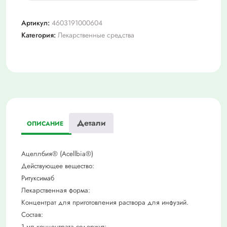
Реамберин,
р-
Артикул:
4603191000604
р
Категория:
Лекарственные средства
д/
инф
15мг/
мл
фл
200мл
Детали
ОПИСАНИЕ
Ацеллбия® (Acellbia®)
Действующее вещество:
Ритуксимаб
Лекарственная форма:
Концентрат для приготовления раствора для инфузий.
Состав:
1 мл концентрата содержит: