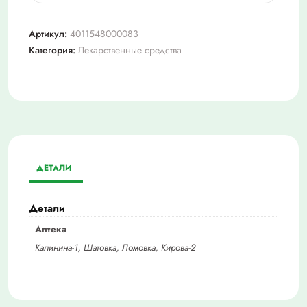
Псило-
бальзам
Артикул:
4011548000083
гель,
Категория:
Лекарственные средства
20г
ДЕТАЛИ
Детали
Аптека
Калинина-1, Шатовка, Ломовка, Кирова-2