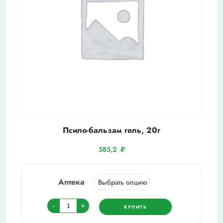
Псило-бальзам гель, 20г
585,2
₽
Аптека
Количество
-
+
КУПИТЬ
товара