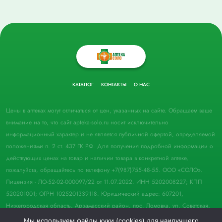
КАТАЛОГ
КОНТАКТЫ
О НАС
Цены в аптеках могут отличаться от цен, указанных на сайте. Обращаем ваше
внимание на то, что сайт apteka-solo.ru носит исключительно
информационный характер и не является публичной офертой, определяемой
положениями п. 2 ст. 437 ГК РФ. Для получения подробной информации о
действующих ценах на товар и наличии товара в конкретной аптеке,
пожалуйста, обращайтесь по телефону +7(987)755-48-55. ООО «СОЛО».
Лицензия - ЛО-52-02-000097/22 от 11.07.2022. ИНН 5202008227; КПП
520201001; ОГРН 1025201339118. Юридический адрес: 607201,
Нижегородская область, Арзамасский район, пос. Ломовка, ул. Советская,
д. 33, пом. 21.
Мы используем файлы куки (cookies) для наилучшего