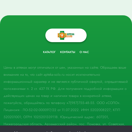
КАТАЛОГ
КОНТАКТЫ
О НАС
Цены в аптеках могут отличаться от цен, указанных на сайте. Обращаем ваше
внимание на то, что сайт apteka-solo.ru носит исключительно
информационный характер и не является публичной офертой, определяемой
положениями п. 2 ст. 437 ГК РФ. Для получения подробной информации о
действующих ценах на товар и наличии товара в конкретной аптеке,
пожалуйста, обращайтесь по телефону +7(987)755-48-55. ООО «СОЛО».
Лицензия - ЛО-52-02-000097/22 от 11.07.2022. ИНН 5202008227; КПП
520201001; ОГРН 1025201339118. Юридический адрес: 607201,
Нижегородская область, Арзамасский район, пос. Ломовка, ул. Советская,
д. 33, пом. 21.