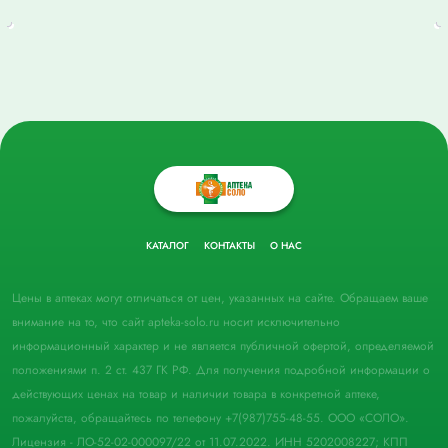
КАТАЛОГ
КОНТАКТЫ
О НАС
Цены в аптеках могут отличаться от цен, указанных на сайте. Обращаем ваше
внимание на то, что сайт apteka-solo.ru носит исключительно
информационный характер и не является публичной офертой, определяемой
положениями п. 2 ст. 437 ГК РФ. Для получения подробной информации о
действующих ценах на товар и наличии товара в конкретной аптеке,
пожалуйста, обращайтесь по телефону +7(987)755-48-55. ООО «СОЛО».
Лицензия - ЛО-52-02-000097/22 от 11.07.2022. ИНН 5202008227; КПП