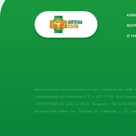
КАТА
КОН
О Н
Цены в аптеках могут отличаться от цен, указанных на сайте
определяемой положениями п. 2 ст. 437 ГК РФ. Для получе
+7(987)755-48-55. ООО «СОЛО». Лицензия - ЛО-52-02-000
Арзамасский район, пос. Ломовка, ул. Советская, д. 33, пом