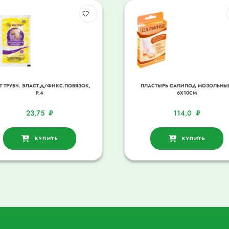
Т ТРУБЧ. ЭЛАСТ.Д/ФИКС.ПОВЯЗОК,
ПЛАСТЫРЬ САЛИПОД МОЗОЛЬНЫ
Р.4
6Х10СМ
23,75
₽
114,0
₽
КУПИТЬ
КУПИТЬ