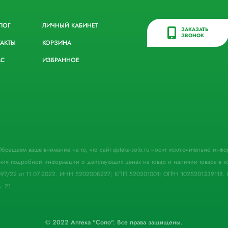
ЛОГ
ЛИЧНЫЙ КАБИНЕТ
ЗАКАЗАТЬ
ЗВОНОК
ТАКТЫ
КОРЗИНА
АС
ИЗБРАННОЕ
. Обращаем ваше внимание на то, что сайт apteka-solo.ru носит исключительно ин
ния подробной информации о действующих ценах на товар и наличии товара в кон
097/22 от 11.07.2022. ИНН 5202008227; КПП 520201001; ОГРН 1025201339118. 
. 21.
© 2022 Аптека "Соло". Все права защищены.