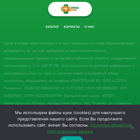
КАТАЛОГ
КОНТАКТЫ
О НАС
Цены в аптеках могут отличаться от цен, указанных на сайте. Обращаем ваше
внимание на то, что сайт apteka-solo.ru носит исключительно
информационный характер и не является публичной офертой, определяемой
положениями п. 2 ст. 437 ГК РФ. Для получения подробной информации о
действующих ценах на товар и наличии товара в конкретной аптеке,
пожалуйста, обращайтесь по телефону +7(987)755-48-55. ООО «СОЛО».
Лицензия - ЛО-52-02-000097/22 от 11.07.2022. ИНН 5202008227; КПП
520201001; ОГРН 1025201339118. Юридический адрес: 607201,
Нижегородская область, Арзамасский район, пос. Ломовка, ул. Советская,
д. 33, пом. 21.
Мы используем файлы куки (cookies) для наилучшего
представления нашего сайта. Если Вы продолжите
© 2022 Аптека "Соло". Все права защищены.
использовать сайт, значит Вы согласны.
Политика обработки
персональных данных
0
0