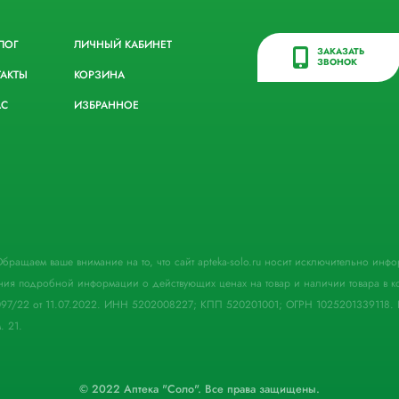
ЛОГ
ЛИЧНЫЙ КАБИНЕТ
ЗАКАЗАТЬ
ЗВОНОК
ТАКТЫ
КОРЗИНА
АС
ИЗБРАННОЕ
. Обращаем ваше внимание на то, что сайт apteka-solo.ru носит исключительно ин
ния подробной информации о действующих ценах на товар и наличии товара в кон
097/22 от 11.07.2022. ИНН 5202008227; КПП 520201001; ОГРН 1025201339118. 
. 21.
© 2022 Аптека "Соло". Все права защищены.