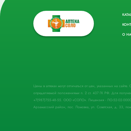
КАТА
КОН
О Н
Цены в аптеках могут отличаться от цен, указанных на сайте
определяемой положениями п. 2 ст. 437 ГК РФ. Для получе
+7(987)755-48-55. ООО «СОЛО». Лицензия - ЛО-52-02-000
Арзамасский район, пос. Ломовка, ул. Советская, д. 33, пом