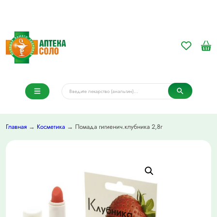
Главная
→
Косметика
→ Помада гигиенич.клубника 2,8г