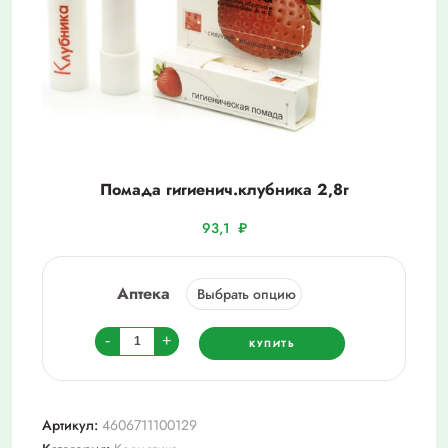
Помада гигиенич.клубника 2,8г
93,1
₽
Аптека
Количество
-
+
КУПИТЬ
товара
Помада
гигиенич.клубника
Артикул:
4606711100129
2,8г