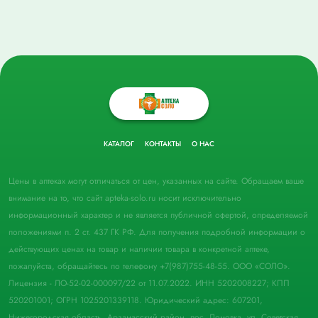
КАТАЛОГ
КОНТАКТЫ
О НАС
Цены в аптеках могут отличаться от цен, указанных на сайте. Обращаем ваше
внимание на то, что сайт apteka-solo.ru носит исключительно
информационный характер и не является публичной офертой, определяемой
положениями п. 2 ст. 437 ГК РФ. Для получения подробной информации о
действующих ценах на товар и наличии товара в конкретной аптеке,
пожалуйста, обращайтесь по телефону +7(987)755-48-55. ООО «СОЛО».
Лицензия - ЛО-52-02-000097/22 от 11.07.2022. ИНН 5202008227; КПП
520201001; ОГРН 1025201339118. Юридический адрес: 607201,
Нижегородская область, Арзамасский район, пос. Ломовка, ул. Советская,