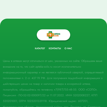
КАТАЛОГ
КОНТАКТЫ
О НАС
Цены в аптеках могут отличаться от цен, указанных на сайте. Обращаем ваше
внимание на то, что сайт apteka-solo.ru носит исключительно
информационный характер и не является публичной офертой, определяемой
положениями п. 2 ст. 437 ГК РФ. Для получения подробной информации о
действующих ценах на товар и наличии товара в конкретной аптеке,
пожалуйста, обращайтесь по телефону +7(987)755-48-55. ООО «СОЛО».
Лицензия - ЛО-52-02-000097/22 от 11.07.2022. ИНН 5202008227; КПП
520201001; ОГРН 1025201339118. Юридический адрес: 607201,
Нижегородская область, Арзамасский район, пос. Ломовка, ул. Советская,