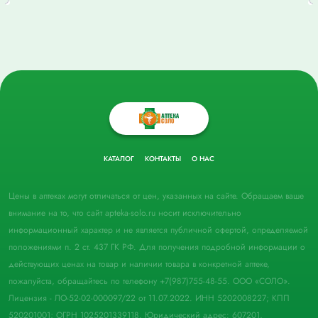
КАТАЛОГ
КОНТАКТЫ
О НАС
Цены в аптеках могут отличаться от цен, указанных на сайте. Обращаем ваше
внимание на то, что сайт apteka-solo.ru носит исключительно
информационный характер и не является публичной офертой, определяемой
положениями п. 2 ст. 437 ГК РФ. Для получения подробной информации о
действующих ценах на товар и наличии товара в конкретной аптеке,
пожалуйста, обращайтесь по телефону +7(987)755-48-55. ООО «СОЛО».
Лицензия - ЛО-52-02-000097/22 от 11.07.2022. ИНН 5202008227; КПП
520201001; ОГРН 1025201339118. Юридический адрес: 607201,