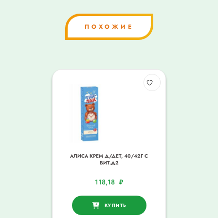
ПОХОЖИЕ
АЛИСА КРЕМ Д/ДЕТ, 40/42Г С
ВИТ.Д2
118,18
₽
КУПИТЬ