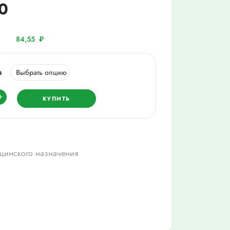
0
84,55
₽
а
ество
+
КУПИТЬ
тие
ье
цинского назначения
а
аз