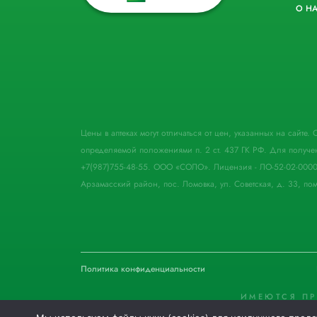
О Н
Цены в аптеках могут отличаться от цен, указанных на сайте
определяемой положениями п. 2 ст. 437 ГК РФ. Для получе
+7(987)755-48-55. ООО «СОЛО». Лицензия - ЛО-52-02-000
Арзамасский район, пос. Ломовка, ул. Советская, д. 33, пом
Политика конфиденциальности
ИМЕЮТСЯ П