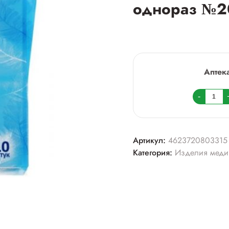
однораз №2
Аптек
Колич
-
товара
Покры
на
Артикул:
4623720803315
сиден
Категория:
Изделия меди
унитаз
однор
№20