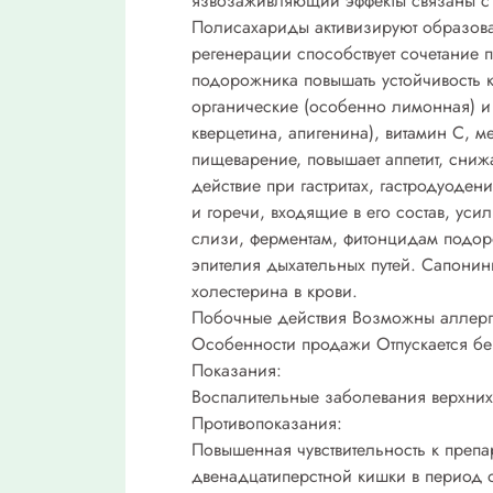
язвозаживляющий эффекты связаны с 
Полисахариды активизируют образова
регенерации способствует сочетание 
подорожника повышать устойчивость к
органические (особенно лимонная) и
кверцетина, апигенина), витамин С, 
пищеварение, повышает аппетит, сниж
действие при гастритах, гастродуоде
и горечи, входящие в его состав, ус
слизи, ферментам, фитонцидам подор
эпителия дыхательных путей. Сапони
холестерина в крови.
Побочные действия Возможны аллерги
Особенности продажи Отпускается бе
Показания:
Воспалительные заболевания верхних д
Противопоказания:
Повышенная чувствительность к преп
двенадцатиперстной кишки в период о