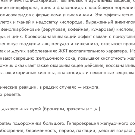
наличием полисахаридов, пектиновых и дубильных веществ, 
ние интерферона, цинк и флавоноиды способствуют нормали
полисахаридов с ферментами и витаминами. Эти эффекты тесно
леток и тканей к недостатку кислорода. Выраженный антигипо
 фенолкарбоновые (феруловая, кофейная, кумаровая) кислоты
медь и цинк. Кровоостанавливающий эффект связан с присутств
ает тонус гладких мышц желудка и кишечника, оказывает про
нитах и других заболеваниях ЖКТ воспалительного характера. 
иливают секрецию желудочного сока, повышают кислотность ж
ожник оказывает также отхаркивающее действие, восстанавли
ны, оксикоричные кислоты, флавоноиды и пектиновые веществ
ческие реакции, в редких случаях — изжога.
з рецепта.
ыхательных путей (бронхиты, трахеиты и т. д.).
аратам подорожника большого. Гиперсекреция желудочного со
бострения, беременность, период лактации, детcкий возраст д