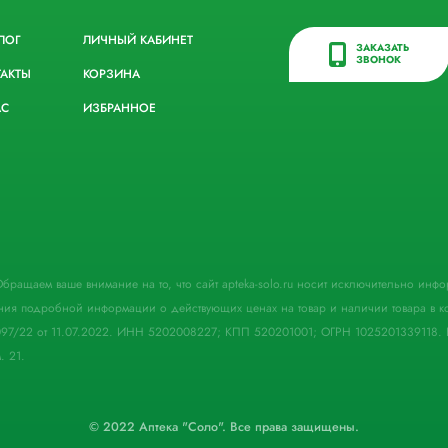
ЛОГ
ЛИЧНЫЙ КАБИНЕТ
ЗАКАЗАТЬ
ЗВОНОК
ТАКТЫ
КОРЗИНА
АС
ИЗБРАННОЕ
. Обращаем ваше внимание на то, что сайт apteka-solo.ru носит исключительно ин
ния подробной информации о действующих ценах на товар и наличии товара в кон
097/22 от 11.07.2022. ИНН 5202008227; КПП 520201001; ОГРН 1025201339118. 
. 21.
© 2022 Аптека "Соло". Все права защищены.