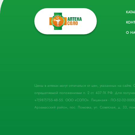
КАТА
КОН
О Н
Цены в аптеках могут отличаться от цен, указанных на сайте
определяемой положениями п. 2 ст. 437 ГК РФ. Для получе
+7(987)755-48-55. ООО «СОЛО». Лицензия - ЛО-52-02-000
Арзамасский район, пос. Ломовка, ул. Советская, д. 33, пом