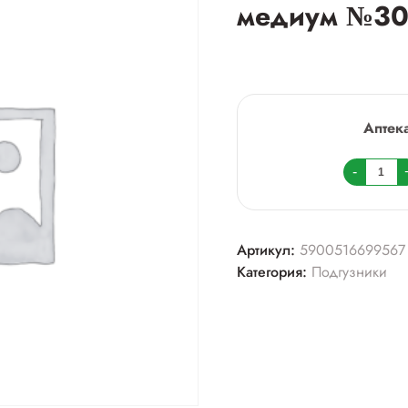
медиум №3
Аптек
Колич
-
товара
Подгу
д/
Артикул:
5900516699567
взр.С
Категория:
Подгузники
супер
медиу
№30