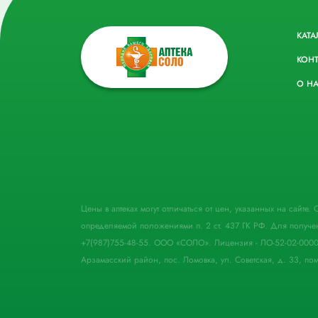
КАТА
КОН
О Н
Цены в аптеках могут отличаться от цен, указанных на сайте
определяемой положениями п. 2 ст. 437 ГК РФ. Для получе
+7(987)755-48-55. ООО «СОЛО». Лицензия - ЛО-52-02-000
Арзамасский район, пос. Ломовка, ул. Советская, д. 33, пом