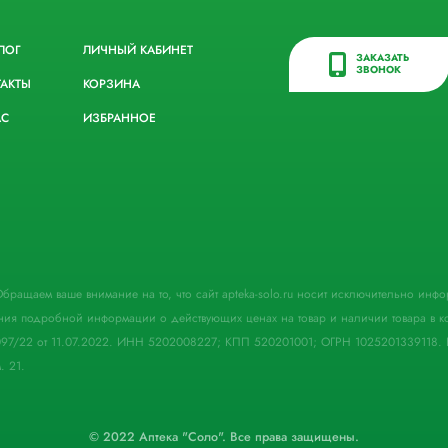
ЛОГ
ЛИЧНЫЙ КАБИНЕТ
ЗАКАЗАТЬ
ЗВОНОК
ТАКТЫ
КОРЗИНА
АС
ИЗБРАННОЕ
. Обращаем ваше внимание на то, что сайт apteka-solo.ru носит исключительно ин
ния подробной информации о действующих ценах на товар и наличии товара в кон
097/22 от 11.07.2022. ИНН 5202008227; КПП 520201001; ОГРН 1025201339118. 
. 21.
© 2022 Аптека "Соло". Все права защищены.