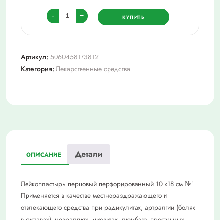
Количество
-
+
КУПИТЬ
товара
Пластырь
перцовый
Артикул:
5060458173812
витатека
Категория:
Лекарственные средства
10х18см
перфорированный
№1
Детали
ОПИСАНИЕ
Лейкопластырь перцовый перфорированный 10 х18 см №1
Применяется в качестве местнораздражающего и
отвлекающего средства при радикулитах, артралгии (болях
в суставах), невралгиях, миозитах, люмбаго, простудных