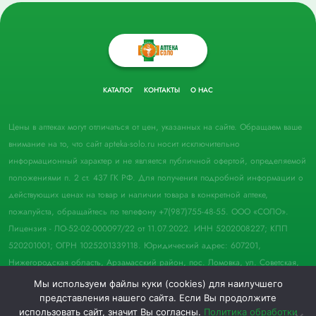
КАТАЛОГ
КОНТАКТЫ
О НАС
Цены в аптеках могут отличаться от цен, указанных на сайте. Обращаем ваше
внимание на то, что сайт apteka-solo.ru носит исключительно
информационный характер и не является публичной офертой, определяемой
положениями п. 2 ст. 437 ГК РФ. Для получения подробной информации о
действующих ценах на товар и наличии товара в конкретной аптеке,
пожалуйста, обращайтесь по телефону +7(987)755-48-55. ООО «СОЛО».
Лицензия - ЛО-52-02-000097/22 от 11.07.2022. ИНН 5202008227; КПП
520201001; ОГРН 1025201339118. Юридический адрес: 607201,
Нижегородская область, Арзамасский район, пос. Ломовка, ул. Советская,
д. 33, пом. 21.
Мы используем файлы куки (cookies) для наилучшего
представления нашего сайта. Если Вы продолжите
© 2022 Аптека "Соло". Все права защищены.
использовать сайт, значит Вы согласны.
Политика обработки