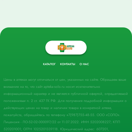
КАТАЛОГ
КОНТАКТЫ
О НАС
Цены в аптеках могут отличаться от цен, указанных на сайте. Обращаем ваше
внимание на то, что сайт apteka-solo.ru носит исключительно
информационный характер и не является публичной офертой, определяемой
положениями п. 2 ст. 437 ГК РФ. Для получения подробной информации о
действующих ценах на товар и наличии товара в конкретной аптеке,
пожалуйста, обращайтесь по телефону +7(987)755-48-55. ООО «СОЛО».
Лицензия - ЛО-52-02-000097/22 от 11.07.2022. ИНН 5202008227; КПП
520201001; ОГРН 1025201339118. Юридический адрес: 607201,