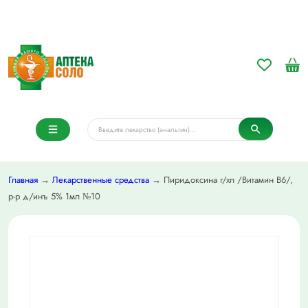
Главная
→
Лекарственные средства
→ Пиридоксина г/хл /Витамин В6/,
р-р д/инъ 5% 1мл №10