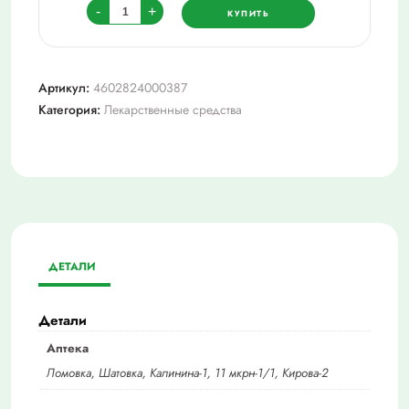
Количество
-
+
КУПИТЬ
товара
Пиридоксина
г/
Артикул:
4602824000387
хл
Категория:
Лекарственные средства
/
Витамин
В6/,
р-
р
д/
инъ
ДЕТАЛИ
5%
1мл
№10
Детали
Аптека
Ломовка, Шатовка, Калинина-1, 11 мкрн-1/1, Кирова-2