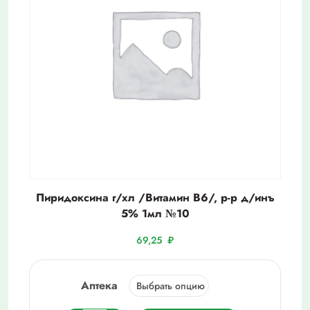
Пиридоксина г/хл /Витамин В6/, р-р д/инъ
5% 1мл №10
69,25
₽
Аптека