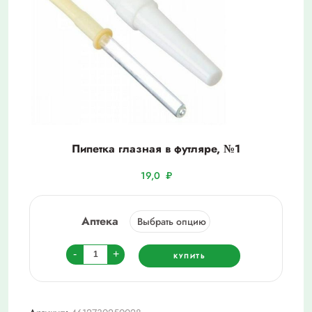
Пипетка глазная в футляре, №1
19,0
₽
Аптека
Количество
-
+
КУПИТЬ
товара
Пипетка
глазная