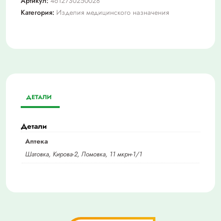
Артикул:
4612730250028
в
Категория:
Изделия медицинского назначения
футляре,
№1
ДЕТАЛИ
Детали
Аптека
Шатовка, Кирова-2, Ломовка, 11 мкрн-1/1