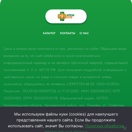
КАТАЛОГ
КОНТАКТЫ
О НАС
Цены в аптеках могут отличаться от цен, указанных на сайте. Обращаем ваше
внимание на то, что сайт apteka-solo.ru носит исключительно
информационный характер и не является публичной офертой, определяемой
положениями п. 2 ст. 437 ГК РФ. Для получения подробной информации о
действующих ценах на товар и наличии товара в конкретной аптеке,
пожалуйста, обращайтесь по телефону +7(987)755-48-55. ООО «СОЛО».
Лицензия - ЛО-52-02-000097/22 от 11.07.2022. ИНН 5202008227; КПП
520201001; ОГРН 1025201339118. Юридический адрес: 607201,
Нижегородская область, Арзамасский район, пос. Ломовка, ул. Советская,
д. 33, пом. 21.
Мы используем файлы куки (cookies) для наилучшего
представления нашего сайта. Если Вы продолжите
© 2022 Аптека "Соло". Все права защищены.
использовать сайт, значит Вы согласны.
Политика обработки
персональных данных