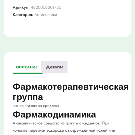
водорода
Артикул:
4620006501750
3%
Категория:
Антисептики
100мл
флак
р-
р
д/
мест/
прим/
Детали
йтм/
ОПИСАНИЕ
Фармакотерапевтическая
группа
антисептическое средство
Фармакодинамика
Антисептическое средство из группы оксидантов. При
контакте перекиси водорода с поврежденной кожей или