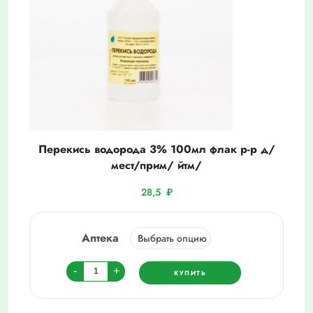
Перекись водорода 3% 100мл флак р-р д/
мест/прим/ йтм/
28,5
₽
Аптека
Количество
-
+
КУПИТЬ
товара
Перекись