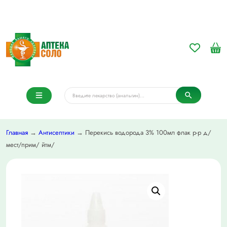
Главная
→
Антисептики
→ Перекись водорода 3% 100мл флак р-р д/
мест/прим/ йтм/