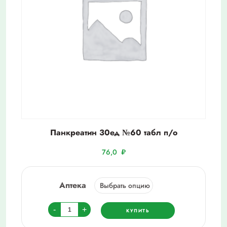
Панкреатин 30ед №60 табл п/о
76,0
₽
Аптека
Количество
-
+
КУПИТЬ
товара