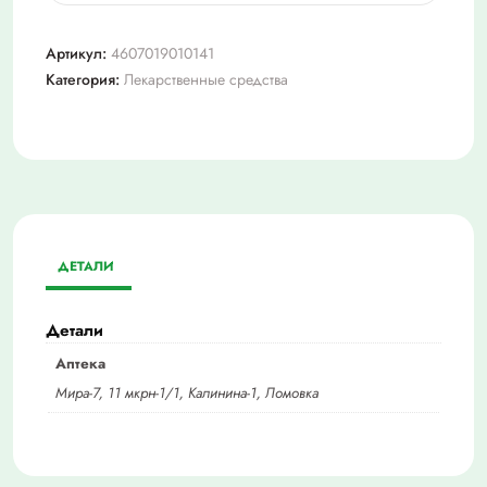
Панкреатин
30ед
Артикул:
4607019010141
№60
Категория:
Лекарственные средства
табл
п/
о
ДЕТАЛИ
Детали
Аптека
Мира-7, 11 мкрн-1/1, Калинина-1, Ломовка