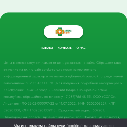
КАТАЛОГ
КОНТАКТЫ
О НАС
Цены в аптеках могут отличаться от цен, указанных на сайте. Обращаем ваше
внимание на то, что сайт apteka-solo.ru носит исключительно
информационный характер и не является публичной офертой, определяемой
положениями п. 2 ст. 437 ГК РФ. Для получения подробной информации о
действующих ценах на товар и наличии товара в конкретной аптеке,
пожалуйста, обращайтесь по телефону +7(987)755-48-55. ООО «СОЛО».
Лицензия - ЛО-52-02-000097/22 от 11.07.2022. ИНН 5202008227; КПП
520201001; ОГРН 1025201339118. Юридический адрес: 607201,
Нижегородская область, Арзамасский район, пос. Ломовка, ул. Советская,
д. 33, пом. 21.
Мы используем файлы куки (cookies) для наилучшего