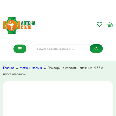
Главная
→
Мама + малыш
→ Памперино салфетки влажные №56 с
пласт.клапаном