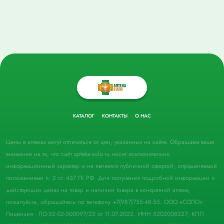
КАТАЛОГ
КОНТАКТЫ
О НАС
Цены в аптеках могут отличаться от цен, указанных на сайте. Обращаем ваше
внимание на то, что сайт apteka-solo.ru носит исключительно
информационный характер и не является публичной офертой, определяемой
положениями п. 2 ст. 437 ГК РФ. Для получения подробной информации о
действующих ценах на товар и наличии товара в конкретной аптеке,
пожалуйста, обращайтесь по телефону +7(987)755-48-55. ООО «СОЛО».
Лицензия - ЛО-52-02-000097/22 от 11.07.2022. ИНН 5202008227; КПП