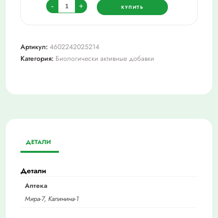
Количество
-
+
КУПИТЬ
товара
Овесол
усиленная
Артикул:
4602242025214
формула
Категория:
Биологически активные добавки
таб.
п/
о
0,58г
№60
(бад)
ДЕТАЛИ
Детали
Аптека
Мира-7, Калинина-1