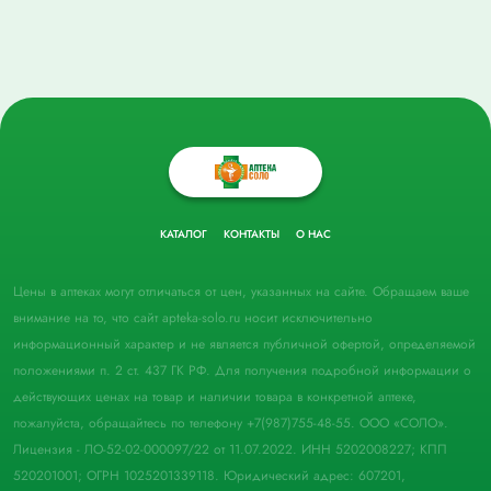
КАТАЛОГ
КОНТАКТЫ
О НАС
Цены в аптеках могут отличаться от цен, указанных на сайте. Обращаем ваше
внимание на то, что сайт apteka-solo.ru носит исключительно
информационный характер и не является публичной офертой, определяемой
положениями п. 2 ст. 437 ГК РФ. Для получения подробной информации о
действующих ценах на товар и наличии товара в конкретной аптеке,
пожалуйста, обращайтесь по телефону +7(987)755-48-55. ООО «СОЛО».
Лицензия - ЛО-52-02-000097/22 от 11.07.2022. ИНН 5202008227; КПП
520201001; ОГРН 1025201339118. Юридический адрес: 607201,