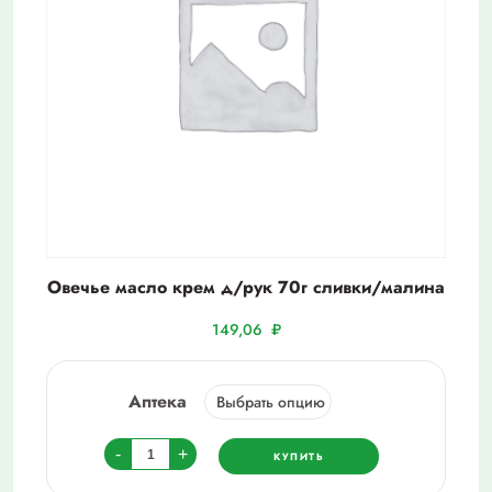
Овечье масло крем д/рук 70г сливки/малина
149,06
₽
Аптека
Количество
-
+
КУПИТЬ
товара