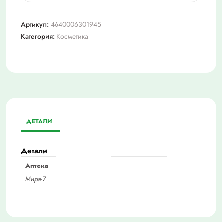
Овечье
масло
Артикул:
4640006301945
крем
Категория:
Косметика
д/
рук
70г
сливки/
малина
ДЕТАЛИ
Детали
Аптека
Мира-7