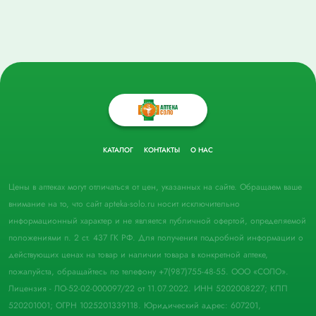
КАТАЛОГ
КОНТАКТЫ
О НАС
Цены в аптеках могут отличаться от цен, указанных на сайте. Обращаем ваше
внимание на то, что сайт apteka-solo.ru носит исключительно
информационный характер и не является публичной офертой, определяемой
положениями п. 2 ст. 437 ГК РФ. Для получения подробной информации о
действующих ценах на товар и наличии товара в конкретной аптеке,
пожалуйста, обращайтесь по телефону +7(987)755-48-55. ООО «СОЛО».
Лицензия - ЛО-52-02-000097/22 от 11.07.2022. ИНН 5202008227; КПП
520201001; ОГРН 1025201339118. Юридический адрес: 607201,