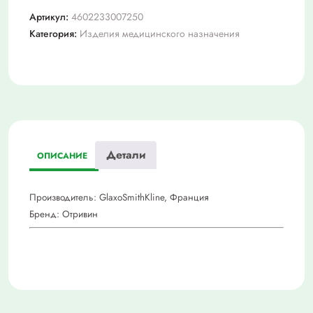
бэби
Артикул:
4602233007250
комфорт
Категория:
Изделия медицинского назначения
аспиратор
наз.+2
смен.
мяг.нас.
Детали
ОПИСАНИЕ
Производитель:
GlaxoSmithKline, Франция
Бренд:
Отривин