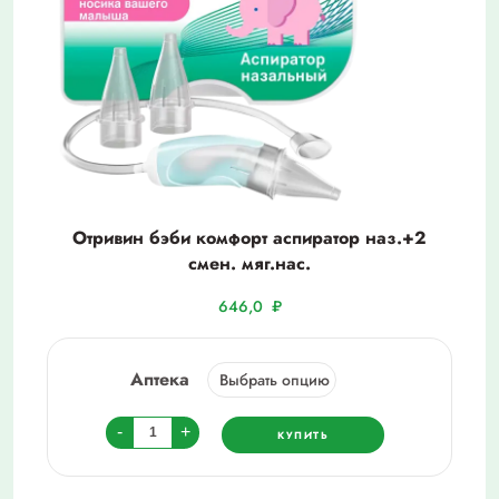
Отривин бэби комфорт аспиратор наз.+2
смен. мяг.нас.
646,0
₽
Аптека
Количество
-
+
КУПИТЬ
товара
Отривин